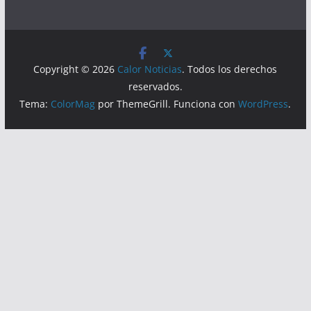
Visitas
Lecturas hoy:
6769
Hoy:
3525
Copyright © 2026
Calor Noticias
. Todos los derechos
reservados.
Tema:
ColorMag
por ThemeGrill. Funciona con
WordPress
.