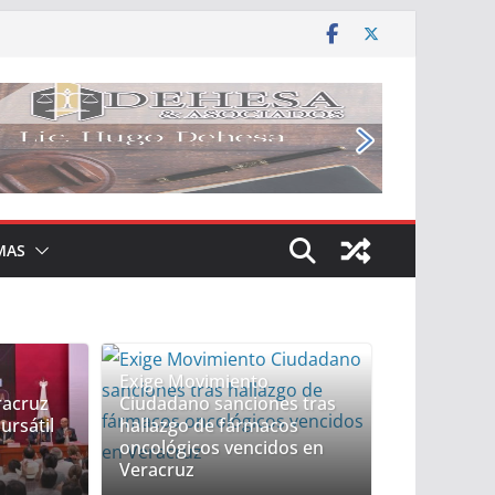
MAS
Exige Movimiento
racruz
Ciudadano sanciones tras
ursátil
hallazgo de fármacos
oncológicos vencidos en
Veracruz