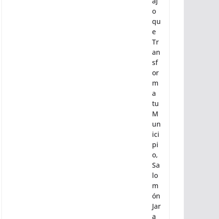
Co
n
Tr
ab
aj
o
qu
e
Tr
an
sf
or
m
a
tu
M
un
ici
pi
o,