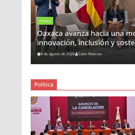
OAXACA
Invita Sectur Oaxaca a disf
vi
Mezcal 2026 y el 14º Torneo
6 de agosto de 2026
Calor Noticias
Politica