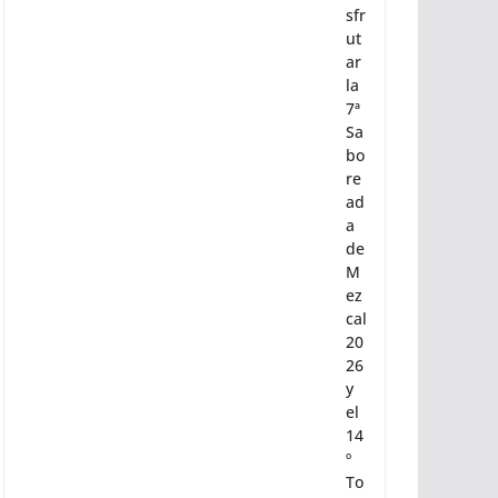
ur
Oa
xa
ca
a
di
sfr
ut
ar
la
7ª
Sa
bo
re
ad
a
de
M
ez
cal
20