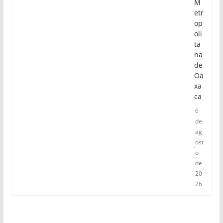
M
etr
op
oli
ta
na
de
Oa
xa
ca
6
de
ag
ost
o
de
20
26