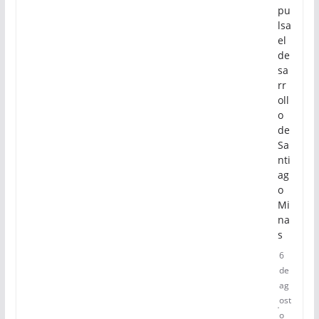
pu
lsa
el
de
sa
rr
oll
o
de
Sa
nti
ag
o
Mi
na
s
6
de
ag
ost
o