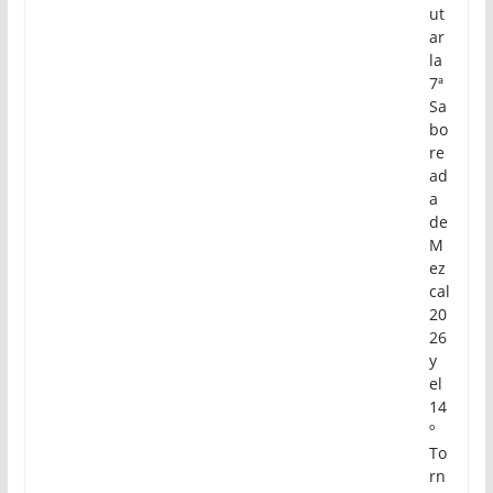
ut
ar
la
7ª
Sa
bo
re
ad
a
de
M
ez
cal
20
26
y
el
14
º
To
rn