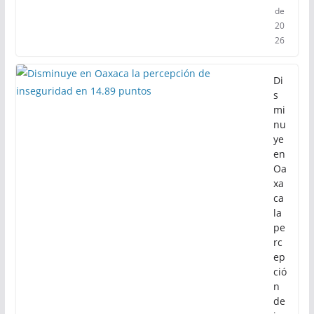
de
20
26
Di
s
mi
nu
ye
en
Oa
xa
ca
la
pe
rc
ep
ció
n
de