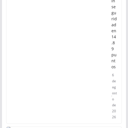
in
se
gu
rid
ad
en
14
.8
9
pu
nt
os
6
de
ag
ost
o
de
20
26