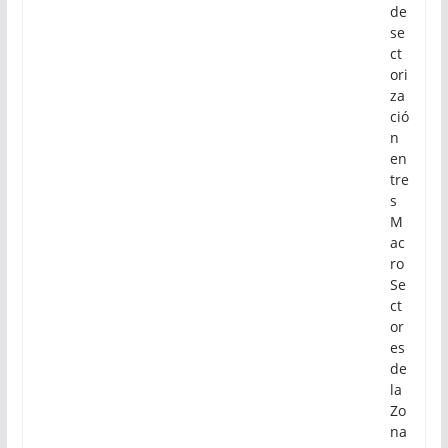
de
se
ct
ori
za
ció
n
en
tre
s
M
ac
ro
Se
ct
or
es
de
la
Zo
na