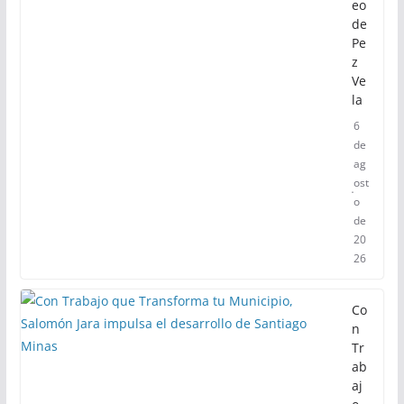
eo
de
Pe
z
Ve
la
6
de
ag
ost
o
de
20
26
Co
n
Tr
ab
aj