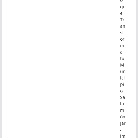
o
qu
e
Tr
an
sf
or
m
a
tu
M
un
ici
pi
o,
Sa
lo
m
ón
Jar
a
im