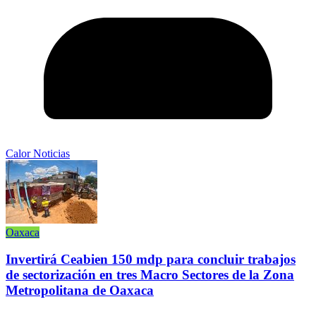
Calor Noticias
Oaxaca
Invertirá Ceabien 150 mdp para concluir trabajos
de sectorización en tres Macro Sectores de la Zona
Metropolitana de Oaxaca