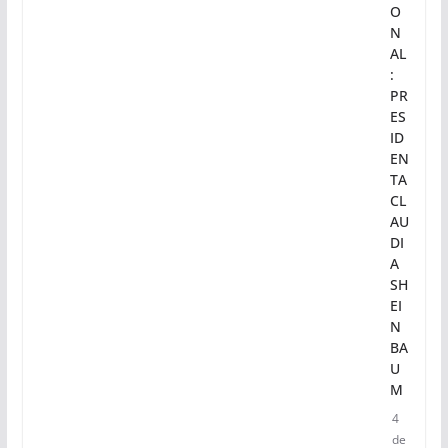
O
C
O
NS
TI
TU
CI
O
N
AL
:
PR
ES
ID
EN
TA
CL
AU
DI
A
SH