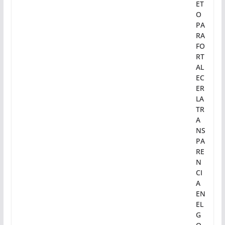
M
FI
R
M
A
DE
CR
ET
O
PA
RA
FO
RT
AL
EC
ER
LA
TR
A
NS
PA