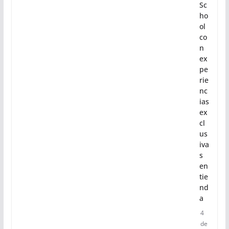
m
po
ra
da
Ba
ck
to
Sc
ho
ol
co
n
ex
pe
rie
nc
ias
ex
cl
us
iva