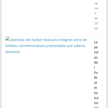
EI
N
BA
U
M
4
de
ag
ost
o
de
20
26
Le
ye
nd
as
de
l