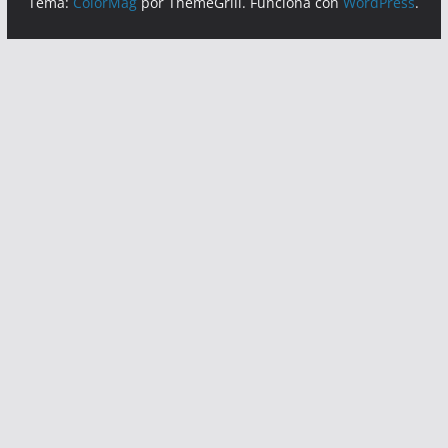
Copyright © 2026
Calor Noticias
. Todos los derechos
reservados.
Tema:
ColorMag
por ThemeGrill. Funciona con
WordPress
.