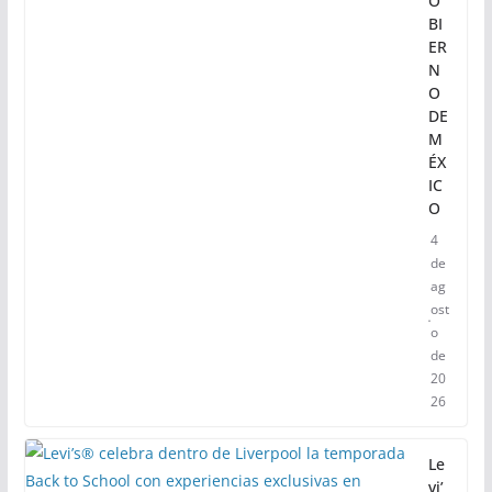
RE
N
CI
A
EN
EL
G
O
BI
ER
N
O
DE
M
ÉX
IC
O
4
de
ag
ost