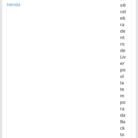
o
de
20
26
Le
vi’
s®
cel
eb
ra
de
nt
ro
de
Liv
er
po
ol
la
te