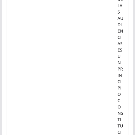
UR
A;
EL
DE
RE
CH
O
DE
LA
S
AU
DI
EN
CI
AS
ES
U
N
PR
IN
CI
PI