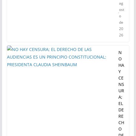
s
en
tie
nd
a
4
de
ag
ost
o
de
20
26
N
O
HA
Y
CE
NS