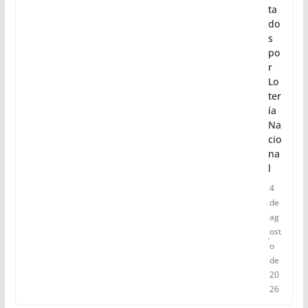
or
ati
vo
s
pr
es
en
ta
do
s
po
r
Lo
ter
ía
Na
cio
na
l
4
de