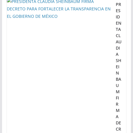
5 de agosto de 2026
Calor noticias
• Con base en las conclusiones de la Comisión
Permanente Instructora, el Poder Legislativo
determina que ha lugar, por lo
PR
ES
ID
EN
TA
CL
AU
DI
A
SH
EI
N
BA
U