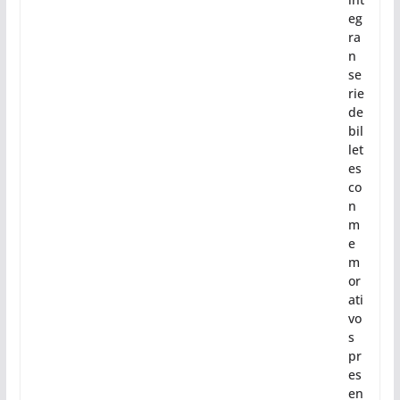
Fu
tb
ol
m
ex
ica
no
int
eg
ra
n
se
rie
de
bil
let
es
co
n
m
e
m