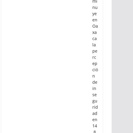
mi
nu
ye
en
Oa
xa
ca
la
pe
rc
ep
ció
n
de
in
se
gu
rid
ad
en
14
.8