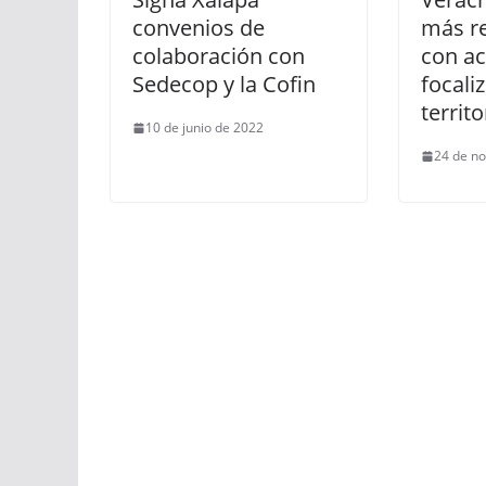
convenios de
más r
colaboración con
con ac
Sedecop y la Cofin
focali
territo
10 de junio de 2022
24 de n