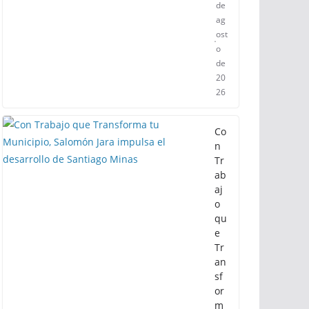
de
ag
ost
o
de
20
26
Co
n
Tr
ab
aj
o
qu
e
Tr
an
sf
or
m