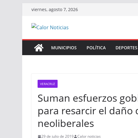
Saltar
viernes, agosto 7, 2026
al
contenido
MUNICIPIOS
POLÍTICA
DEPORTES
VERACRUZ
Suman esfuerzos gobie
para resarcir el daño 
neoliberales
29 de julio de 2019
Calor noticias