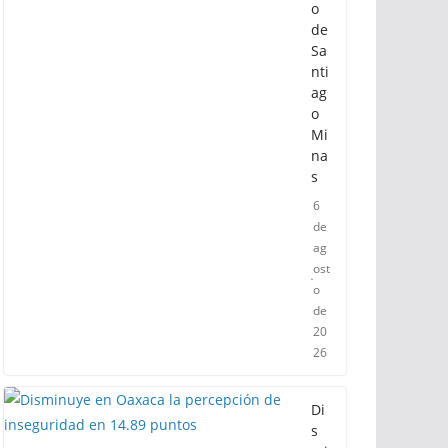
o
de
Sa
nti
ag
o
Mi
na
s
6
de
ag
ost
o
de
20
26
Di
s