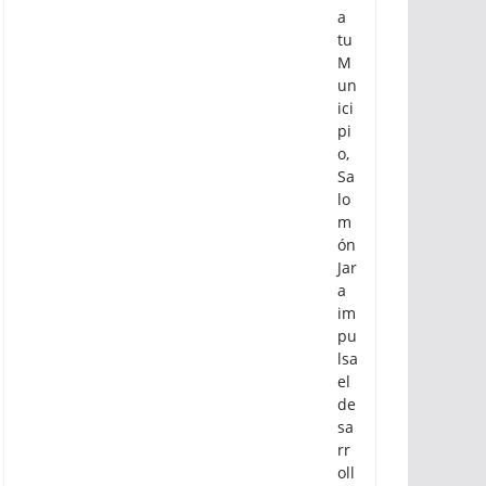
a
tu
M
un
ici
pi
o,
Sa
lo
m
ón
Jar
a
im
pu
lsa
el
de
sa
rr
oll