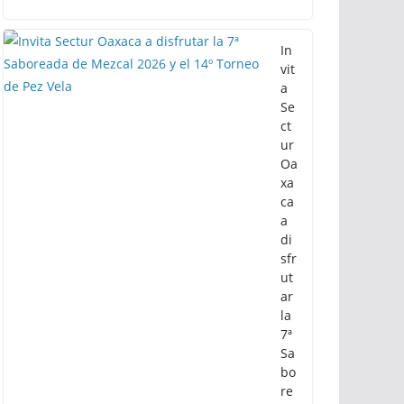
In
vit
a
Se
ct
ur
Oa
xa
ca
a
di
sfr
ut
ar
la
7ª
Sa
bo
re