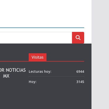
Visitas
Lecturas hoy:
6944
Hoy:
3145