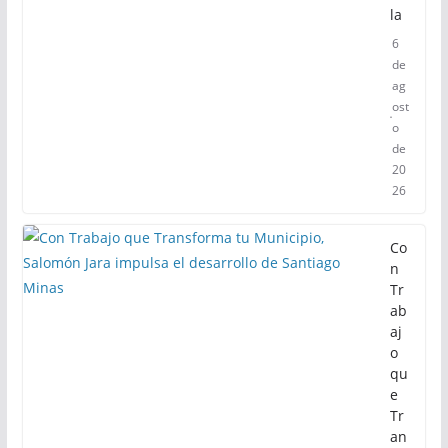
la
6
de
ag
ost
o
de
20
26
Co
n
Tr
ab
aj
o
qu
e
Tr
an