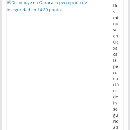
Di
s
mi
nu
ye
en
Oa
xa
ca
la
pe
rc
ep
ció
n
de
in
se
gu
rid
ad