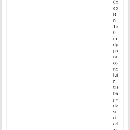
Ce
ab
ie
n
15
0
m
dp
pa
ra
co
nc
lui
r
tra
ba
jos
de
se
ct
ori
za