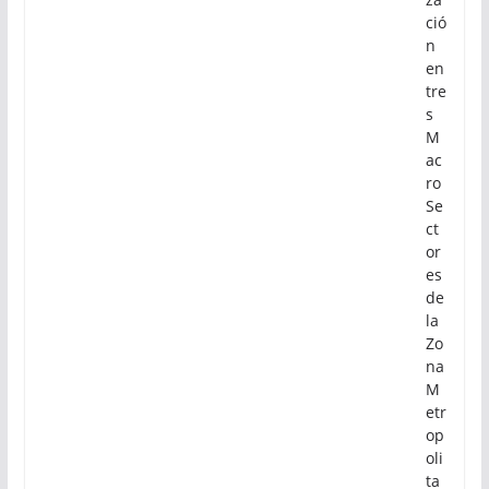
ció
n
en
tre
s
M
ac
ro
Se
ct
or
es
de
la
Zo
na
M
etr
op
oli
ta