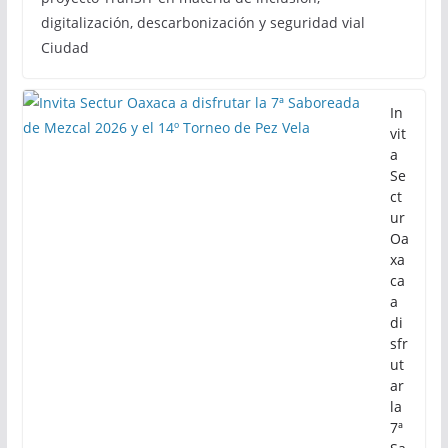
digitalización, descarbonización y seguridad vial
Ciudad
In
vit
a
Se
ct
ur
Oa
xa
ca
a
di
sfr
ut
ar
la
7ª