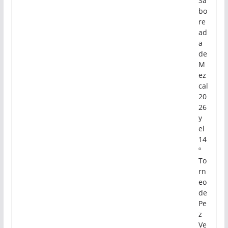
Sa
bo
re
ad
a
de
M
ez
cal
20
26
y
el
14
º
To
rn
eo
de
Pe
z
Ve