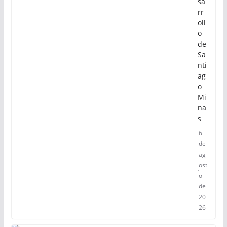
sa
rr
oll
o
de
Sa
nti
ag
o
Mi
na
s
6
de
ag
ost
o
de
20
26