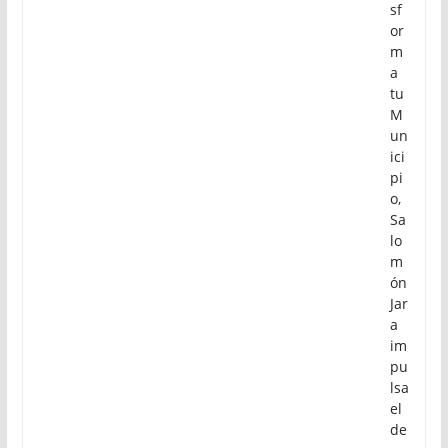
sf
or
m
a
tu
M
un
ici
pi
o,
Sa
lo
m
ón
Jar
a
im
pu
lsa
el
de