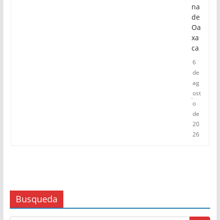
na
de
Oa
xa
ca
6
de
ag
ost
o
de
20
26
Busqueda