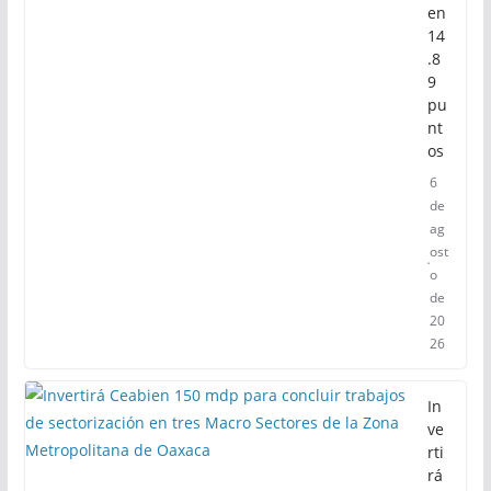
en
14
.8
9
pu
nt
os
6
de
ag
ost
o
de
20
26
In
ve
rti
rá