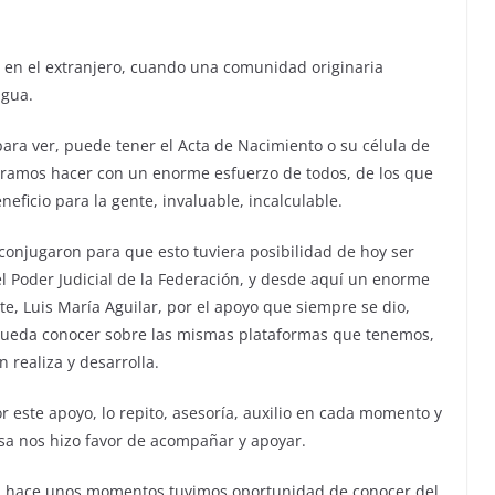
e en el extranjero, cuando una comunidad originaria
ngua.
ra ver, puede tener el Acta de Nacimiento o su célula de
 logramos hacer con un enorme esfuerzo de todos, de los que
neficio para la gente, invaluable, incalculable.
 conjugaron para que esto tuviera posibilidad de hoy ser
el Poder Judicial de la Federación, y desde aquí un enorme
e, Luis María Aguilar, por el apoyo que siempre se dio,
 pueda conocer sobre las mismas plataformas que tenemos,
n realiza y desarrolla.
 este apoyo, lo repito, asesoría, auxilio en cada momento y
osa nos hizo favor de acompañar y apoyar.
es, hace unos momentos tuvimos oportunidad de conocer del