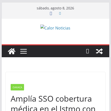
Saltar
sábado, agosto 8, 2026
al
contenido
OAXACA
Amplía SSO cobertura
médica en el Istmo con