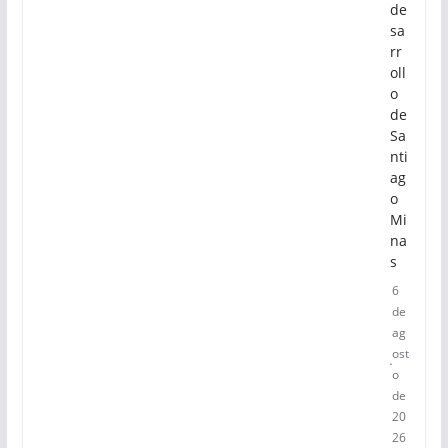
de
sa
rr
oll
o
de
Sa
nti
ag
o
Mi
na
s
6
de
ag
ost
o
de
20
26