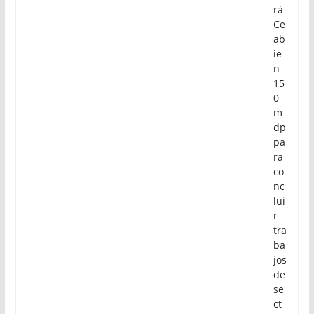
rá
Ce
ab
ie
n
15
0
m
dp
pa
ra
co
nc
lui
r
tra
ba
jos
de
se
ct