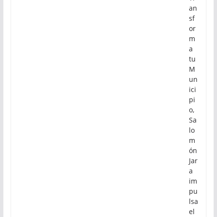
an
sf
or
m
a
tu
M
un
ici
pi
o,
Sa
lo
m
ón
Jar
a
im
pu
lsa
el