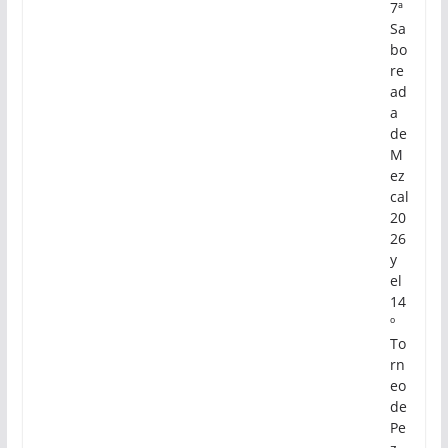
7ª
Sa
bo
re
ad
a
de
M
ez
cal
20
26
y
el
14
º
To
rn
eo
de
Pe