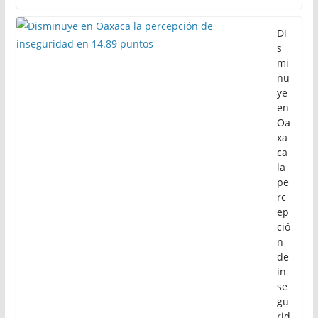
Di
s
mi
nu
ye
en
Oa
xa
ca
la
pe
rc
ep
ció
n
de
in
se
gu
rid