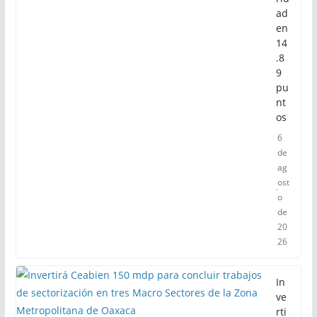
ad
en
14
.8
9
pu
nt
os
6
de
ag
ost
o
de
20
26
In
ve
rti