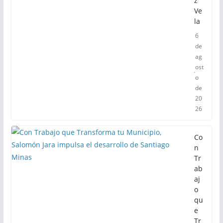
z
Ve
la
6
de
ag
ost
o
de
20
26
Co
n
Tr
ab
aj
o
qu
e
Tr