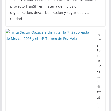
• Se presentaron los avances alcanzados mediante el
proyecto TranSIT en materia de inclusión,
digitalización, descarbonización y seguridad vial
Ciudad
In
vit
a
Se
ct
ur
Oa
xa
ca
a
di
sfr
ut
ar
la