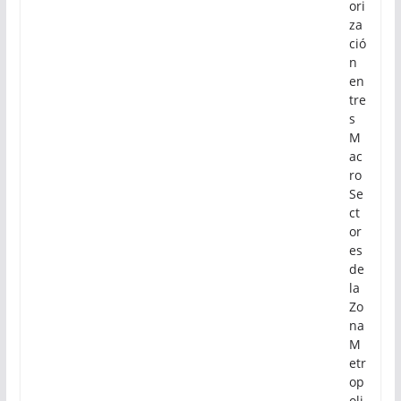
ori
za
ció
n
en
tre
s
M
ac
ro
Se
ct
or
es
de
la
Zo
na
M
etr
op
oli