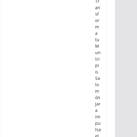
Tr
ab
aj
o
qu
e
Tr
an
sf
or
m
a
tu
M
un
ici
pi
o,
Sa
lo
m
ón