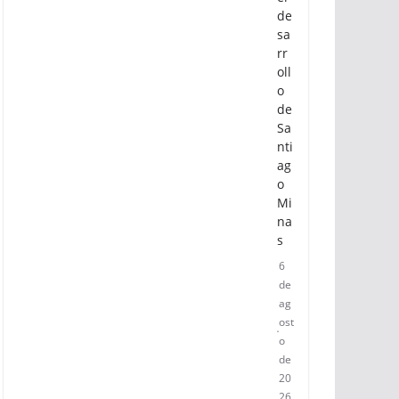
Jar
a
im
pu
lsa
el
de
sa
rr
oll
o
de
Sa
nti
ag
o
Mi
na
s
6
de