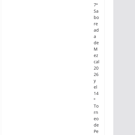
a
di
sfr
ut
ar
la
7ª
Sa
bo
re
ad
a
de
M
ez
cal
20
26
y
el
14