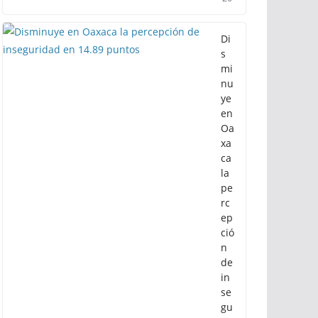
ag
ost
o
de
20
26
Di
s
mi
nu
ye
en
Oa
xa
ca
la
pe
rc
ep