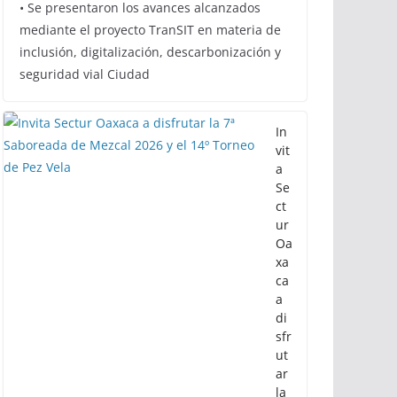
inclusión y sostenibilidad:
Semovi
6 de agosto de 2026
Calor Noticias
• Se presentaron los avances alcanzados
mediante el proyecto TranSIT en materia de
inclusión, digitalización, descarbonización y
seguridad vial Ciudad
In
vit
a
Se
ct
ur
Oa
xa
ca