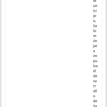
Tr
an
sf
or
m
a
tu
M
un
ici
pi
o,
Sa
lo
m
ón
Jar
a
im
pu
lsa