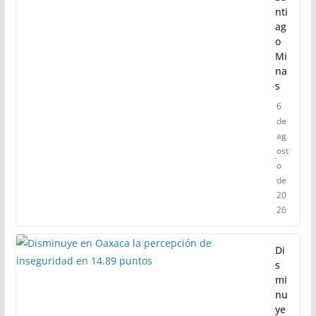
el
de
sa
rr
oll
o
de
Sa
nti
ag
o
Mi
na
s
6
de
ag
ost
o
de
20