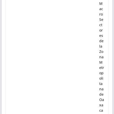
ori
za
ció
n
en
tre
s
M
ac
ro
Se
ct
or
es
de
la
Zo
na
M
etr
op