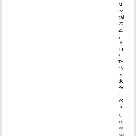
7ª
Sa
bo
re
ad
a
de
M
ez
cal
20
26
y
el
14
º
To
rn
eo
de
Pe