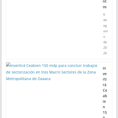
rid
ad
en
14
.8
9
pu
nt
os
6
de
ag
ost
o
de
20
26
In
ve