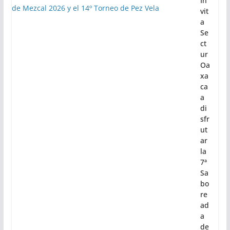
• Se presentaron los avances alcanzados mediante el
proyecto TranSIT en materia de inclusión,
digitalización, descarbonización y seguridad vial
Ciudad
In
vit
a
Se
ct
ur
Oa
xa
ca
a
di
sfr
ut
ar
la