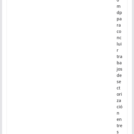
rti
rá
Ce
ab
ie
n
15
0
m
dp
pa
ra
co
nc
lui
r
tra
ba
jos
de
se
ct