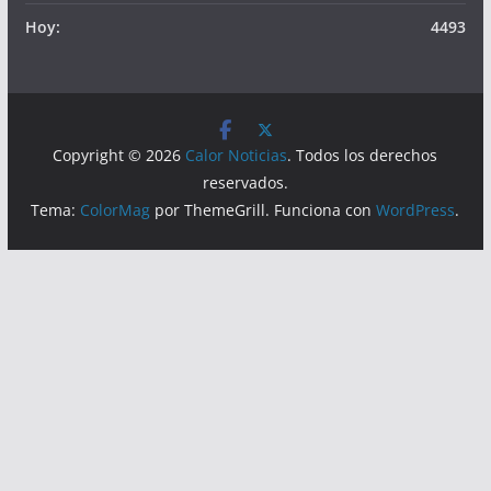
Visitas
Lecturas hoy:
9646
Hoy:
4493
Copyright © 2026
Calor Noticias
. Todos los derechos
reservados.
Tema:
ColorMag
por ThemeGrill. Funciona con
WordPress
.