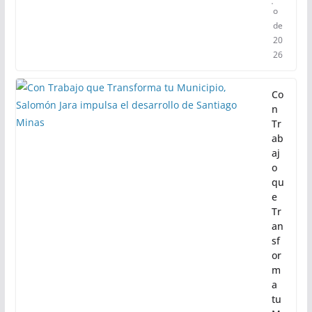
z
Ve
la
6
de
ag
ost
o
de
20
26
Co
n
Tr
ab
aj
o
qu
e