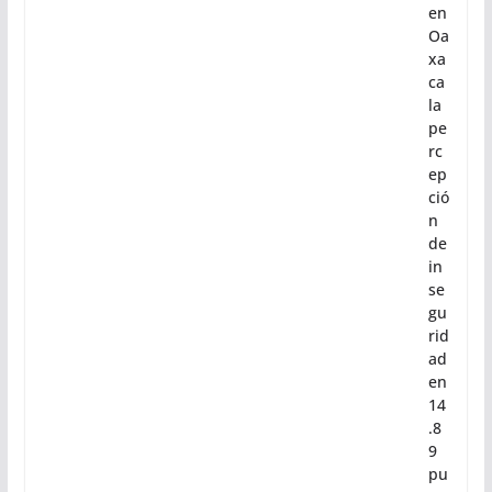
26
Di
s
mi
nu
ye
en
Oa
xa
ca
la
pe
rc
ep
ció
n
de
in
se
gu