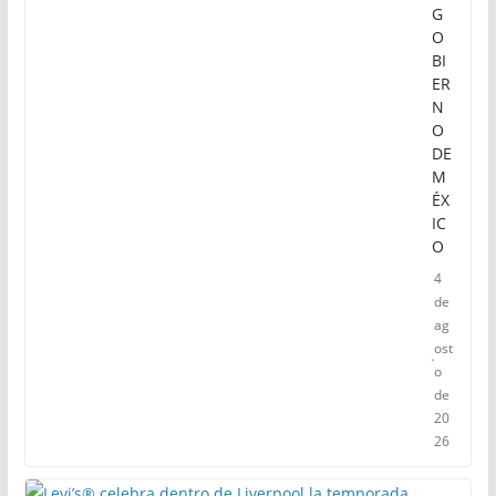
G
O
BI
ER
N
O
DE
M
ÉX
IC
O
4
de
ag
ost
o
de
20
26