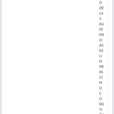
O
DE
LA
S
AU
DI
EN
CI
AS
ES
U
N
PR
IN
CI
PI
O
C
O
NS
TI