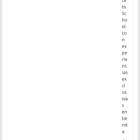
ck
to
Sc
ho
ol
co
n
ex
pe
rie
nc
ias
ex
cl
us
iva
s
en
tie
nd
a