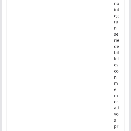
no
int
eg
ra
n
se
rie
de
bil
let
es
co
n
m
e
m
or
ati
vo
s
pr