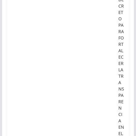
CR
ET
O
PA
RA
FO
RT
AL
EC
ER
LA
TR
A
NS
PA
RE
N
CI
A
EN
EL