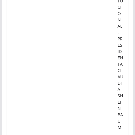
TU
CI
O
N
AL
:
PR
ES
ID
EN
TA
CL
AU
DI
A
SH
EI
N
BA
U
M