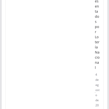
es
en
ta
do
s
po
r
Lo
ter
ía
Na
cio
na
l
4
de
ag
ost
o
de
20