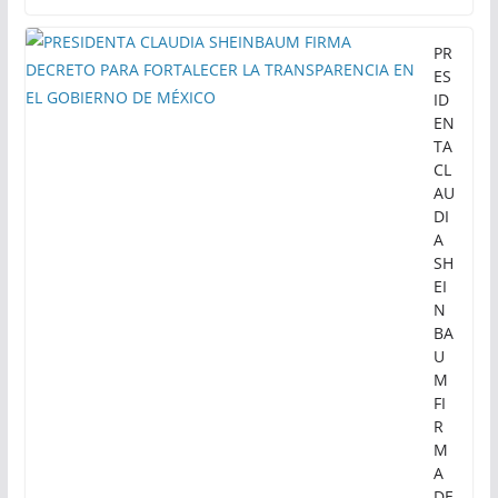
PR
ES
ID
EN
TA
CL
AU
DI
A
SH
EI
N
BA
U
M
FI
R
M
A
DE