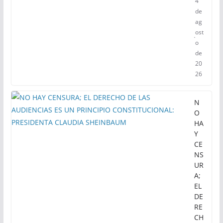
4
de
ag
ost
o
de
20
26
N
O
HA
Y
CE
NS
UR
A;
EL
DE
RE
CH