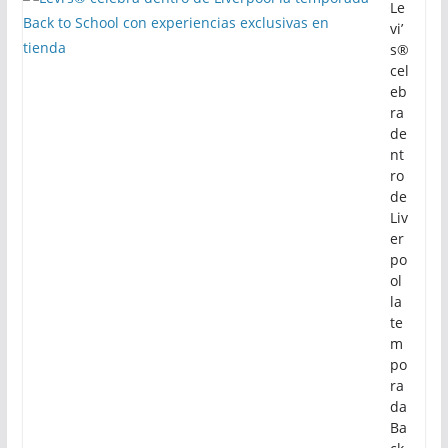
Le
vi’
s®
cel
eb
ra
de
nt
ro
de
Liv
er
po
ol
la
te
m
po
ra
da
Ba