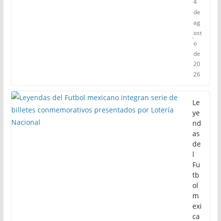
4
de
ag
ost
o
de
20
26
Le
ye
nd
as
de
l
Fu
tb
ol
m
exi
ca