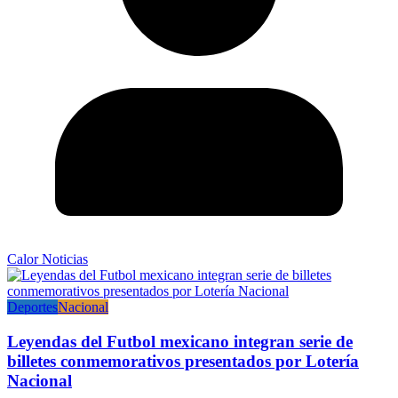
Calor Noticias
Deportes
Nacional
Leyendas del Futbol mexicano integran serie de
billetes conmemorativos presentados por Lotería
Nacional