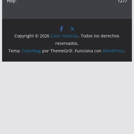
Visitas
Lecturas hoy:
2403
Hoy:
1277
Copyright © 2026
Calor Noticias
. Todos los derechos
reservados.
Tema:
ColorMag
por ThemeGrill. Funciona con
WordPress
.