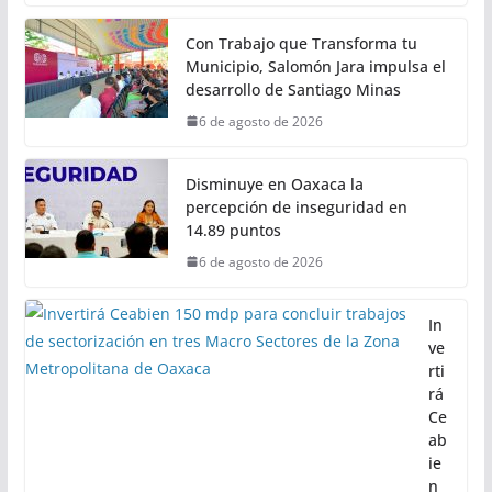
Invita Sectur Oaxaca a disfrutar la
7ª Saboreada de Mezcal 2026 y el
14º Torneo de Pez Vela
6 de agosto de 2026
Con Trabajo que Transforma tu
Municipio, Salomón Jara impulsa el
desarrollo de Santiago Minas
6 de agosto de 2026
Disminuye en Oaxaca la
percepción de inseguridad en
14.89 puntos
6 de agosto de 2026
In