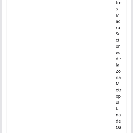
se
ct
ori
za
ció
n
en
tre
s
M
ac
ro
Se
ct
or
es
de
la
Zo
na
M