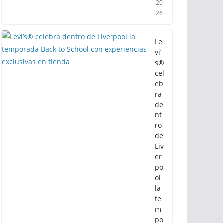
4
de
ag
ost
o
de
20
26
Le
vi’
s®
cel
eb
ra
de
nt
ro
de
Liv
er