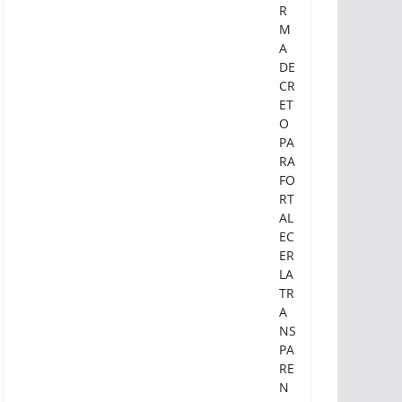
EI
N
BA
U
M
FI
R
M
A
DE
CR
ET
O
PA
RA
FO
RT
AL
EC
ER
LA