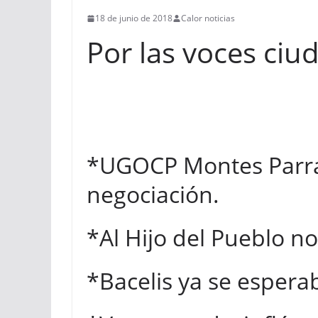
18 de junio de 2018
Calor noticias
Por las voces ci
*UGOCP Montes Parra, 
negociación.
*Al Hijo del Pueblo no
*Bacelis ya se esperab