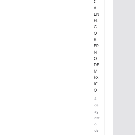
TR
A
NS
PA
RE
N
CI
A
EN
EL
G
O
BI
ER
N
O
DE
M
ÉX
IC
O