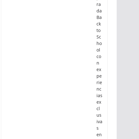
po
ol
la
te
m
po
ra
da
Ba
ck
to
Sc
ho
ol
co
n
ex
pe
rie
nc
ias