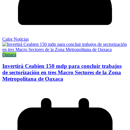
Calor Noticias
Oaxaca
Invertirá Ceabien 150 mdp para concluir trabajos
de sectorización en tres Macro Sectores de la Zona
Metropolitana de Oaxaca