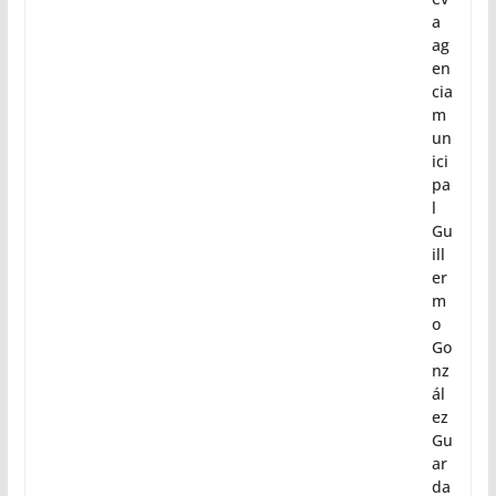
a
ag
en
cia
m
un
ici
pa
l
Gu
ill
er
m
o
Go
nz
ál
ez
Gu
ar
da