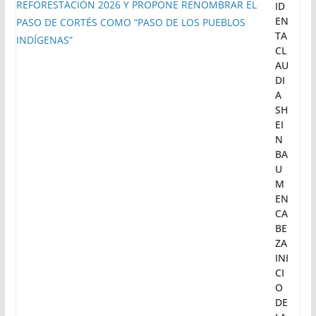
ID
EN
TA
CL
AU
DI
A
SH
EI
N
BA
U
M
EN
CA
BE
ZA
INI
CI
O
DE