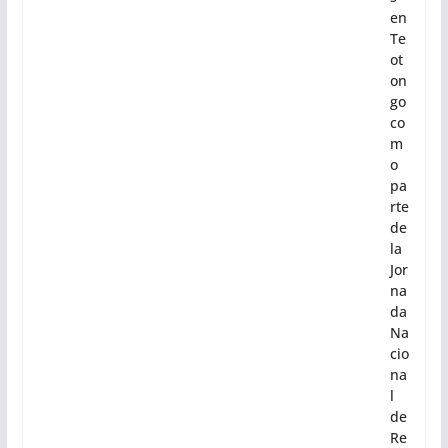
en
Te
ot
on
go
co
m
o
pa
rte
de
la
Jor
na
da
Na
cio
na
l
de
Re