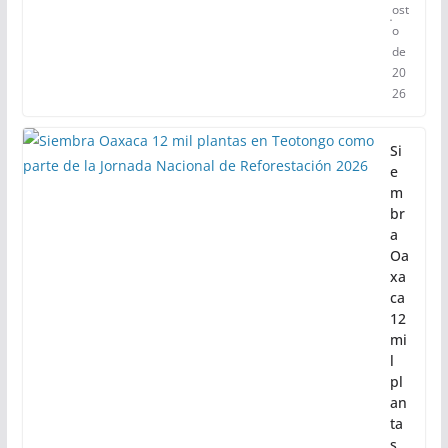
ost
o
de
20
26
Si
e
m
br
a
Oa
xa
ca
12
mi
l
pl
an
ta
s