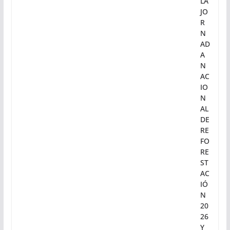
LA
JO
R
N
AD
A
N
AC
IO
N
AL
DE
RE
FO
RE
ST
AC
IÓ
N
20
26
Y