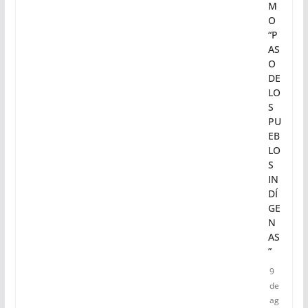
M
O
“P
AS
O
DE
LO
S
PU
EB
LO
S
IN
DÍ
GE
N
AS
”
9
de
ag