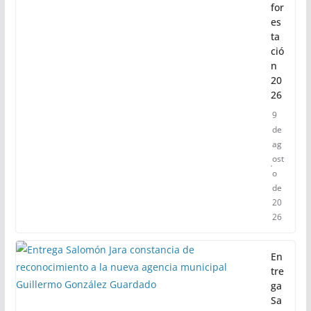
for
es
ta
ció
n
20
26
9
de
ag
ost
o
de
20
26
En
tre
ga
Sa