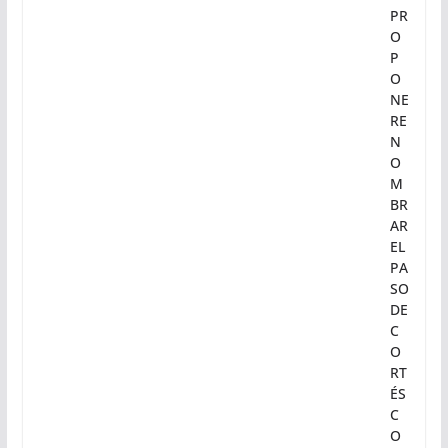
PR
O
P
O
NE
RE
N
O
M
BR
AR
EL
PA
SO
DE
C
O
RT
ÉS
C
O