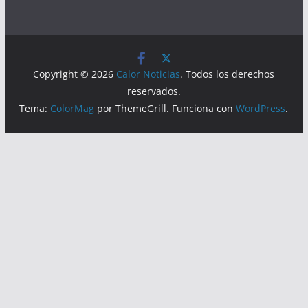
Visitas
Lecturas hoy:
109
Hoy:
61
Copyright © 2026
Calor Noticias
. Todos los derechos
reservados.
Tema:
ColorMag
por ThemeGrill. Funciona con
WordPress
.