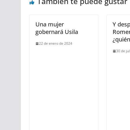
También te puede gustar
Una mujer
Y des
gobernará Usila
Romer
¿quién
22 de enero de 2024
30 de ju