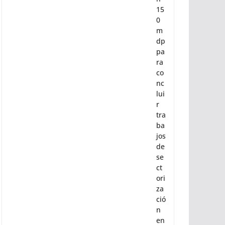
15
0
m
dp
pa
ra
co
nc
lui
r
tra
ba
jos
de
se
ct
ori
za
ció
n
en