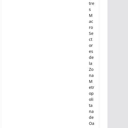
tre
s
M
ac
ro
Se
ct
or
es
de
la
Zo
na
M
etr
op
oli
ta
na
de
Oa