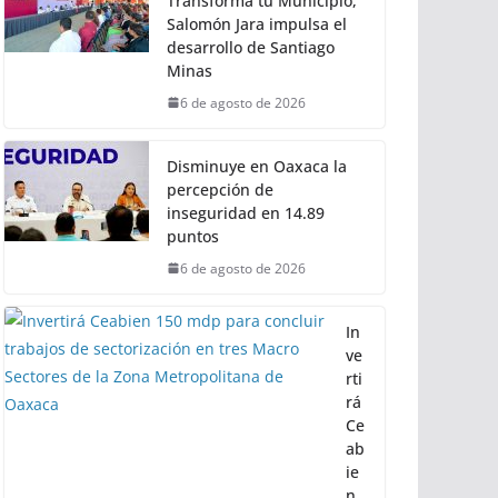
Transforma tu Municipio,
Salomón Jara impulsa el
desarrollo de Santiago
Minas
6 de agosto de 2026
Disminuye en Oaxaca la
percepción de
inseguridad en 14.89
puntos
6 de agosto de 2026
In
ve
rti
rá
Ce
ab
ie
n