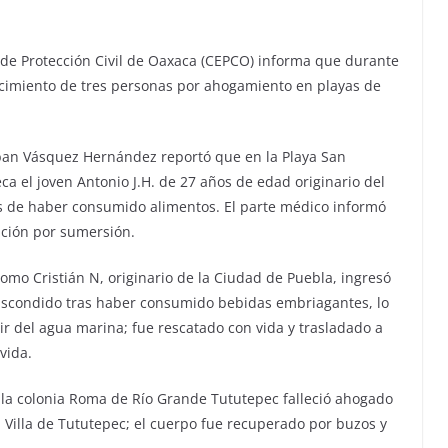
 de Protección Civil de Oaxaca (CEPCO) informa que durante
ecimiento de tres personas por ahogamiento en playas de
ban Vásquez Hernández reportó que en la Playa San
a el joven Antonio J.H. de 27 años de edad originario del
s de haber consumido alimentos. El parte médico informó
ación por sumersión.
como Cristián N, originario de la Ciudad de Puebla, ingresó
o Escondido tras haber consumido bebidas embriagantes, lo
r del agua marina; fue rescatado con vida y trasladado a
vida.
 la colonia Roma de Río Grande Tututepec falleció ahogado
 Villa de Tututepec; el cuerpo fue recuperado por buzos y