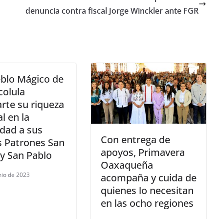
denuncia contra fiscal Jorge Winckler ante FGR
blo Mágico de
colula
rte su riqueza
l en la
idad a sus
Con entrega de
s Patrones San
apoyos, Primavera
y San Pablo
Oaxaqueña
nio de 2023
acompaña y cuida de
quienes lo necesitan
en las ocho regiones