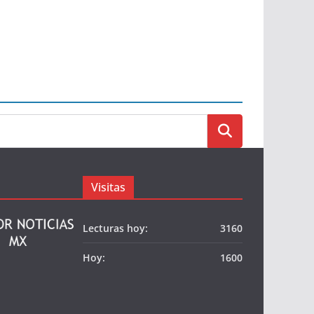
Visitas
Lecturas hoy:
3160
Hoy:
1600