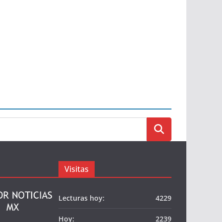
Visitas
Lecturas hoy:
4229
Hoy:
2239