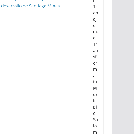
n
Tr
ab
aj
o
qu
e
Tr
an
sf
or
m
a
tu
M
un
ici
pi
o,
Sa
lo
m