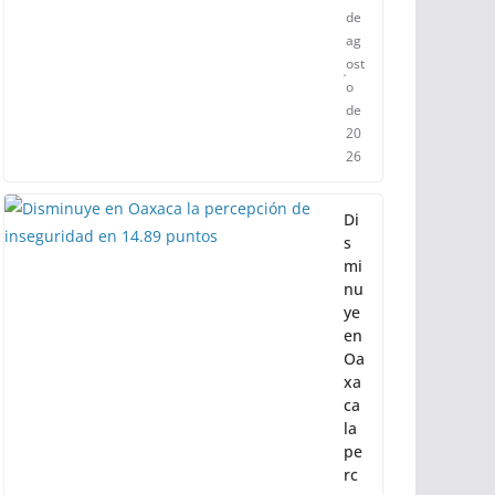
de
ag
ost
o
de
20
26
Di
s
mi
nu
ye
en
Oa
xa
ca
la
pe
rc