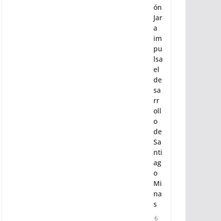
ón
Jar
a
im
pu
lsa
el
de
sa
rr
oll
o
de
Sa
nti
ag
o
Mi
na
s
6