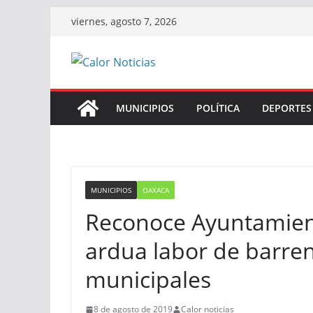
Saltar
viernes, agosto 7, 2026
al
contenido
MUNICIPIOS
POLÍTICA
DEPORTES
MUNICIPIOS
OAXACA
Reconoce Ayuntamien
ardua labor de barre
municipales
8 de agosto de 2019
Calor noticias