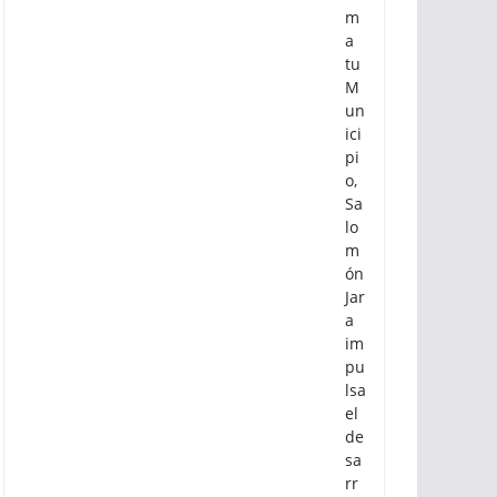
m
a
tu
M
un
ici
pi
o,
Sa
lo
m
ón
Jar
a
im
pu
lsa
el
de
sa
rr