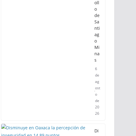
oll
o
de
Sa
nti
ag
o
Mi
na
s
6
de
ag
ost
o
de
20
26
Di