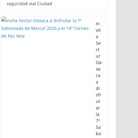
seguridad vial Ciudad
In
vit
a
Se
ct
ur
Oa
xa
ca
a
di
sfr
ut
ar
la
7ª
Sa
bo