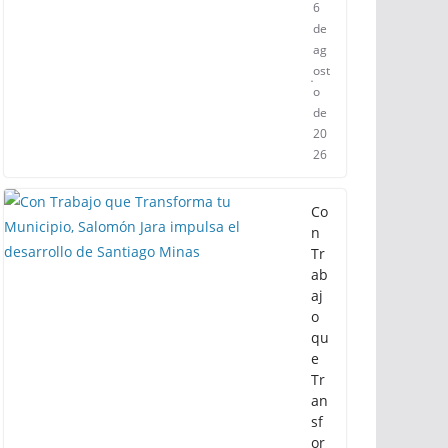
6
de
ag
ost
o
de
20
26
Co
n
Tr
ab
aj
o
qu
e
Tr
an
sf
or