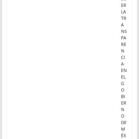
ER
LA
TR
A
NS
PA
RE
N
CI
A
EN
EL
G
O
BI
ER
N
O
DE
M
ÉX