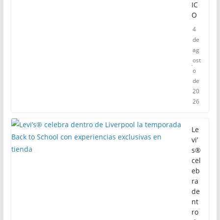
IC
O
4
de
ag
ost
o
de
20
26
Le
vi’
s®
cel
eb
ra
de
nt
ro