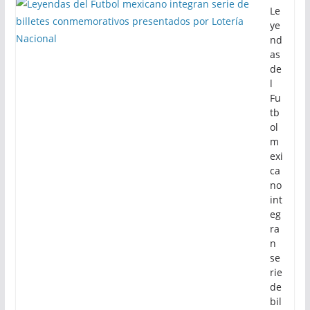
Le
ye
nd
as
de
l
Fu
tb
ol
m
exi
ca
no
int
eg
ra
n
se
rie
de
bil