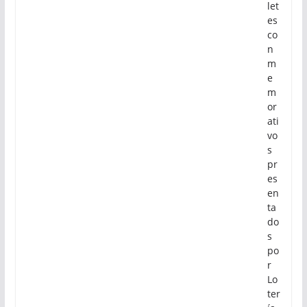
let
es
co
n
m
e
m
or
ati
vo
s
pr
es
en
ta
do
s
po
r
Lo
ter