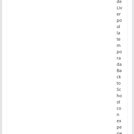
de
Liv
er
po
ol
la
te
m
po
ra
da
Ba
ck
to
Sc
ho
ol
co
n
ex
pe
rie