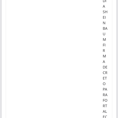
DI
A
SH
EI
N
BA
U
M
FI
R
M
A
DE
CR
ET
O
PA
RA
FO
RT
AL
EC