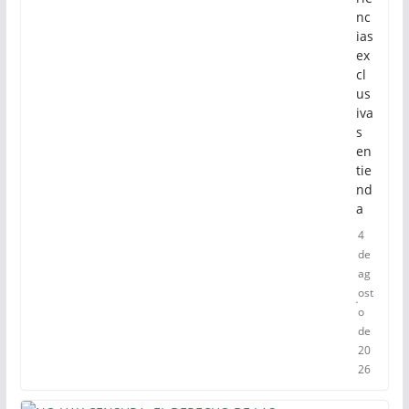
nc
ias
ex
cl
us
iva
s
en
tie
nd
a
4
de
ag
ost
o
de
20
26