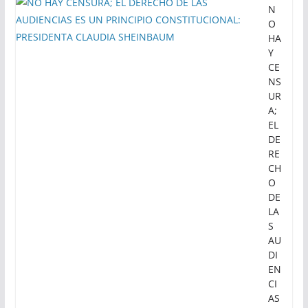
N
O
HA
Y
CE
NS
UR
A;
EL
DE
RE
CH
O
DE
LA
S
AU
DI
EN
CI
AS