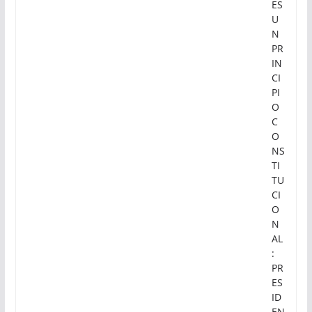
ES
U
N
PR
IN
CI
PI
O
C
O
NS
TI
TU
CI
O
N
AL
:
PR
ES
ID
EN