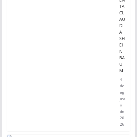
TA
CL
AU
DI
A
SH
EI
N
BA
U
M
4
de
ag
ost
o
de
20
26