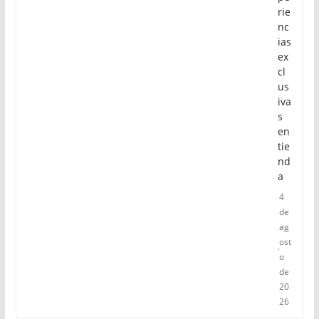
rie
nc
ias
ex
cl
us
iva
s
en
tie
nd
a
4
de
ag
ost
o
de
20
26