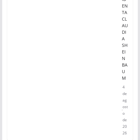
EN
TA
CL
AU
DI
A
SH
EI
N
BA
U
M
4
de
ag
ost
o
de
20
26