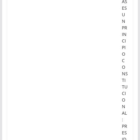
AS
ES
U
N
PR
IN
CI
PI
O
C
O
NS
TI
TU
CI
O
N
AL
:
PR
ES
ID