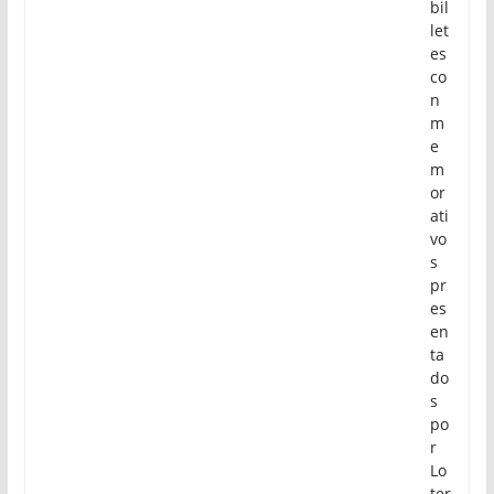
bil
let
es
co
n
m
e
m
or
ati
vo
s
pr
es
en
ta
do
s
po
r
Lo
ter