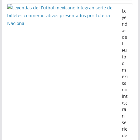
Le
ye
nd
as
de
l
Fu
tb
ol
m
exi
ca
no
int
eg
ra
n
se
rie
de