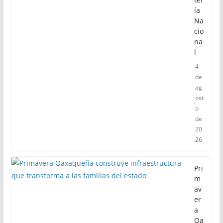
ía
Na
cio
na
l
4
de
ag
ost
o
de
20
26
Pri
m
av
er
a
Oa