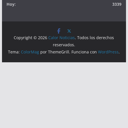
Visitas
Lecturas hoy:
7319
Hoy:
3339
Copyright © 2026
Calor Noticias
. Todos los derechos
reservados.
Tema:
ColorMag
por ThemeGrill. Funciona con
WordPress
.