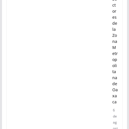
n
en
tre
s
M
ac
ro
Se
ct
or
es
de
la
Zo
na
M
etr
op
oli
ta
na
de