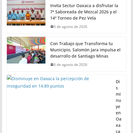
• Se presentaron los avances alcanzados mediante el
proyecto TranSIT en materia de inclusión,
digitalización, descarbonización y seguridad vial
Ciudad
Invita Sectur Oaxaca a disfrutar la
7ª Saboreada de Mezcal 2026 y el
14º Torneo de Pez Vela
6 de agosto de 2026
Con Trabajo que Transforma tu
Municipio, Salomón Jara impulsa el
desarrollo de Santiago Minas
6 de agosto de 2026
Di
s