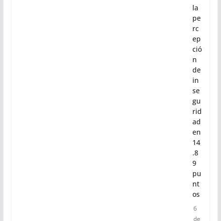
mi
nu
ye
en
Oa
xa
ca
la
pe
rc
ep
ció
n
de
in
se
gu
rid
ad
en
14