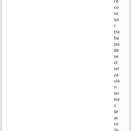
ie
n
15
0
m
dp
pa
ra
co
nc
lui
r
tra
ba
jos
de
se
ct
ori
za
ció