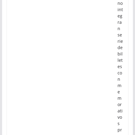
no
int
eg
ra
n
se
rie
de
bil
let
es
co
n
m
e
m
or
ati
vo
s
pr