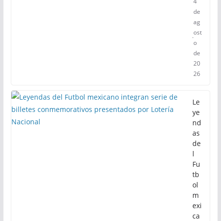
4
de
ag
ost
o
de
20
26
Le
ye
nd
as
de
l
Fu
tb
ol
m
exi
ca