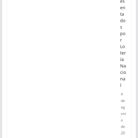
es
en
ta
do
s
po
r
Lo
ter
ía
Na
cio
na
l
4
de
ag
ost
o
de
20