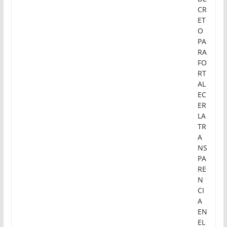
CR
ET
O
PA
RA
FO
RT
AL
EC
ER
LA
TR
A
NS
PA
RE
N
CI
A
EN
EL