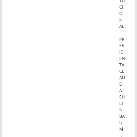
TU
CI
O
N
AL
:
PR
ES
ID
EN
TA
CL
AU
DI
A
SH
EI
N
BA
U
M