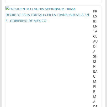
PR
ES
ID
EN
TA
CL
AU
DI
A
SH
EI
N
BA
U
M
FI
R
M
A
DE