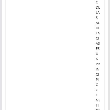
O
DE
LA
S
AU
DI
EN
CI
AS
ES
U
N
PR
IN
CI
PI
O
C
O
NS
TI