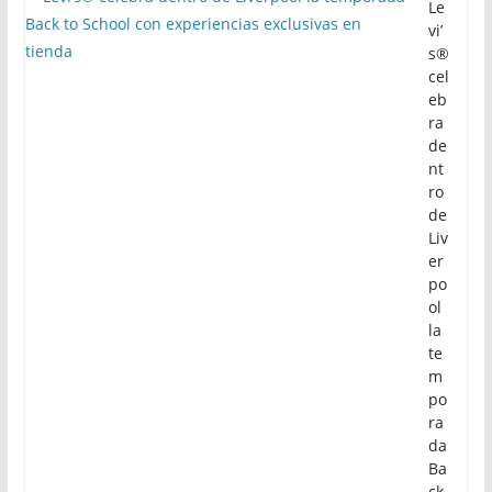
Le
vi’
s®
cel
eb
ra
de
nt
ro
de
Liv
er
po
ol
la
te
m
po
ra
da
Ba
ck