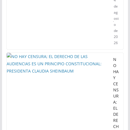
4
de
ag
ost
o
de
20
26
N
O
HA
Y
CE
NS
UR
A;
EL
DE
RE
CH