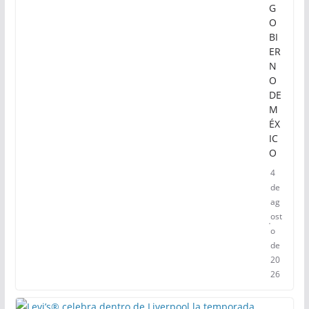
G
O
BI
ER
N
O
DE
M
ÉX
IC
O
4
de
ag
ost
o
de
20
26