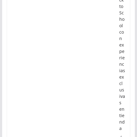
to
Sc
ho
ol
co
n
ex
pe
rie
nc
ias
ex
cl
us
iva
s
en
tie
nd
a