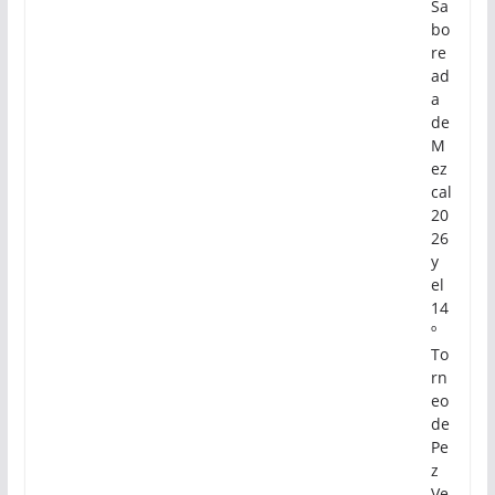
Sa
bo
re
ad
a
de
M
ez
cal
20
26
y
el
14
º
To
rn
eo
de
Pe
z
Ve