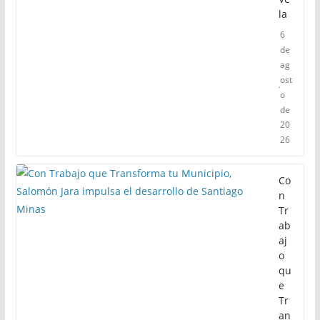
la
6
de
ag
ost
o
de
20
26
Co
n
Tr
ab
aj
o
qu
e
Tr
an