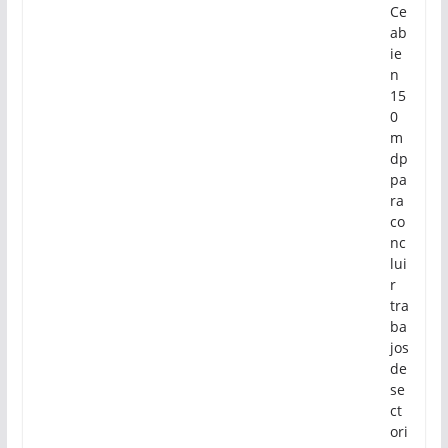
Ce
ab
ie
n
15
0
m
dp
pa
ra
co
nc
lui
r
tra
ba
jos
de
se
ct
ori