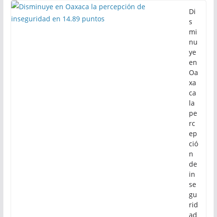
Di
s
mi
nu
ye
en
Oa
xa
ca
la
pe
rc
ep
ció
n
de
in
se
gu
rid
ad