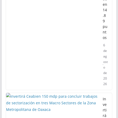
en
14
.8
9
pu
nt
os
6
de
ag
ost
o
de
20
26
In
ve
rti
rá