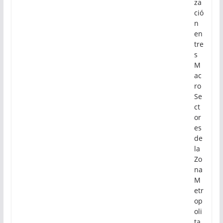
za
ció
n
en
tre
s
M
ac
ro
Se
ct
or
es
de
la
Zo
na
M
etr
op
oli
ta