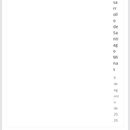
sa
rr
oll
o
de
Sa
nti
ag
o
Mi
na
s
6
de
ag
ost
o
de
20
26