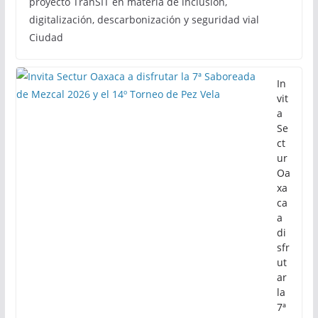
proyecto TranSIT en materia de inclusión,
digitalización, descarbonización y seguridad vial
Ciudad
In
vit
a
Se
ct
ur
Oa
xa
ca
a
di
sfr
ut
ar
la
7ª