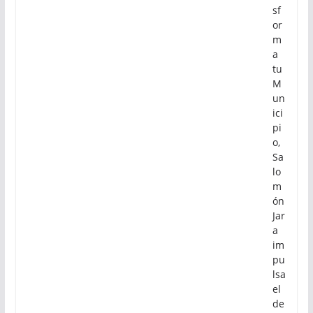
sf
or
m
a
tu
M
un
ici
pi
o,
Sa
lo
m
ón
Jar
a
im
pu
lsa
el
de