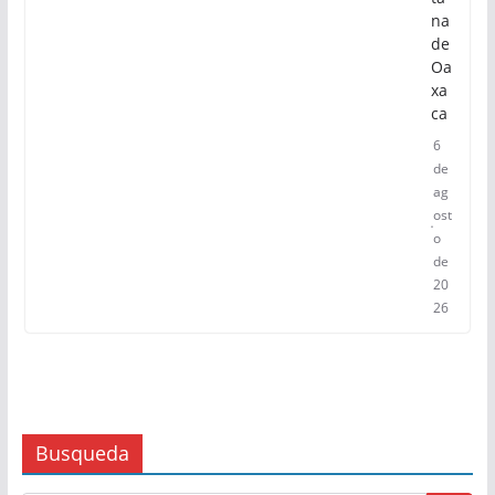
na
de
Oa
xa
ca
6
de
ag
ost
o
de
20
26
Busqueda