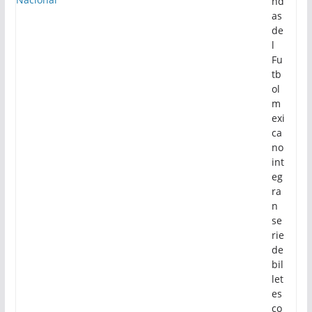
nd
as
de
l
Fu
tb
ol
m
exi
ca
no
int
eg
ra
n
se
rie
de
bil
let
es
co