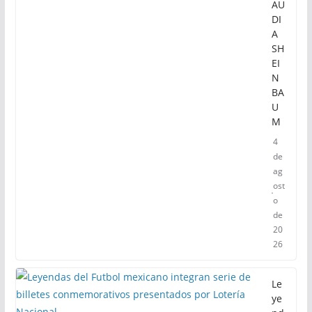
AU
DI
A
SH
EI
N
BA
U
M
4
de
ag
ost
o
de
20
26
Le
ye