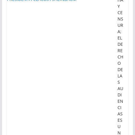
Y
CE
NS
UR
A;
EL
DE
RE
CH
O
DE
LA
S
AU
DI
EN
CI
AS
ES
U
N