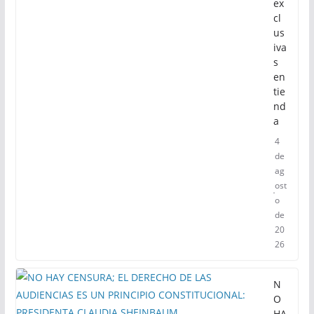
ex
cl
us
iva
s
en
tie
nd
a
4
de
ag
ost
o
de
20
26
N
O
HA