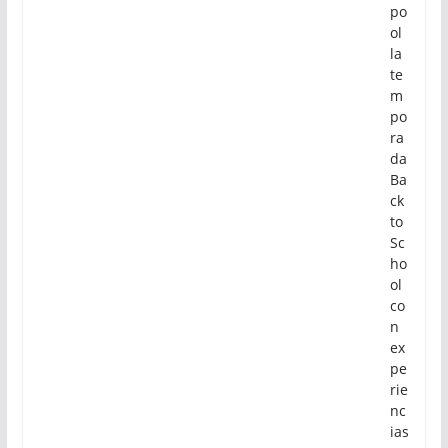
po
ol
la
te
m
po
ra
da
Ba
ck
to
Sc
ho
ol
co
n
ex
pe
rie
nc
ias