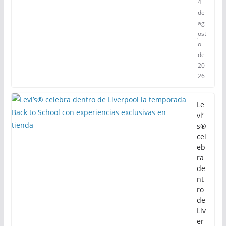
4
de
ag
ost
o
de
20
26
Le
vi’
s®
cel
eb
ra
de
nt
ro
de
Liv
er