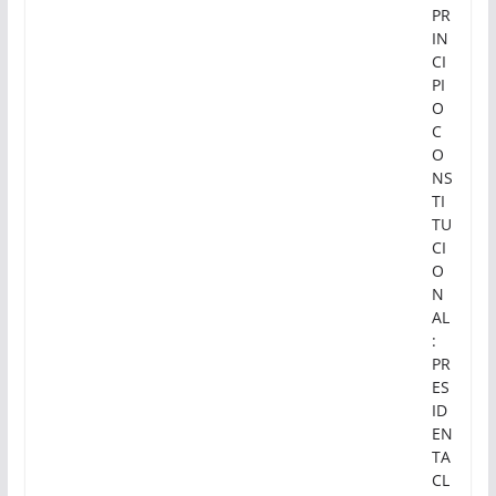
PR
IN
CI
PI
O
C
O
NS
TI
TU
CI
O
N
AL
:
PR
ES
ID
EN
TA
CL