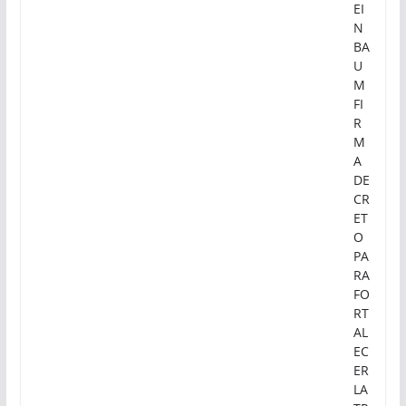
EI
N
BA
U
M
FI
R
M
A
DE
CR
ET
O
PA
RA
FO
RT
AL
EC
ER
LA