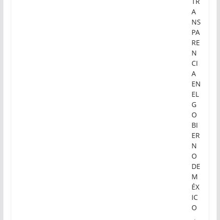
TR
A
NS
PA
RE
N
CI
A
EN
EL
G
O
BI
ER
N
O
DE
M
ÉX
IC
O