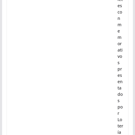
es
co
n
m
e
m
or
ati
vo
s
pr
es
en
ta
do
s
po
r
Lo
ter
ía