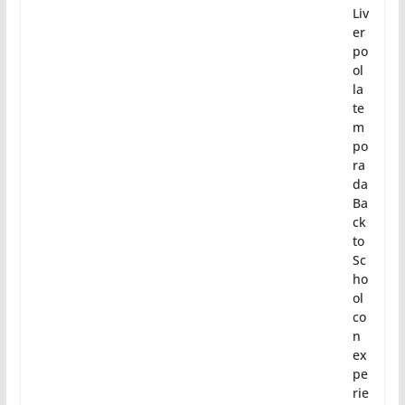
Liv
er
po
ol
la
te
m
po
ra
da
Ba
ck
to
Sc
ho
ol
co
n
ex
pe
rie