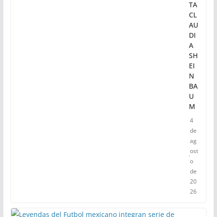
TA
CL
AU
DI
A
SH
EI
N
BA
U
M
4
de
ag
ost
o
de
20
26