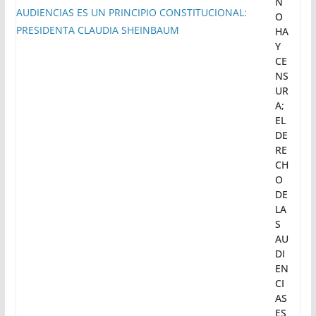
N
O
HA
Y
CE
NS
UR
A;
EL
DE
RE
CH
O
DE
LA
S
AU
DI
EN
CI
AS
ES