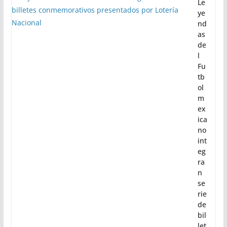
Le
ye
nd
as
de
l
Fu
tb
ol
m
ex
ica
no
int
eg
ra
n
se
rie
de
bil
let