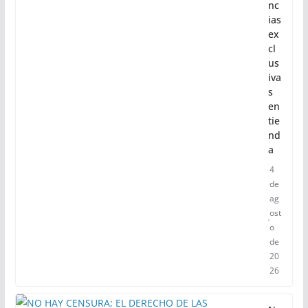
nc
ias
ex
cl
us
iva
s
en
tie
nd
a
4
de
ag
ost
o
de
20
26