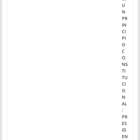
U
N
PR
IN
CI
PI
O
C
O
NS
TI
TU
CI
O
N
AL
:
PR
ES
ID
EN