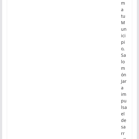
m
a
tu
M
un
ici
pi
o,
Sa
lo
m
ón
Jar
a
im
pu
lsa
el
de
sa
rr