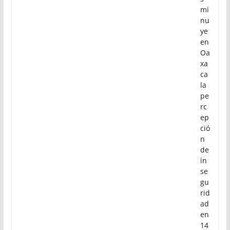
mi
nu
ye
en
Oa
xa
ca
la
pe
rc
ep
ció
n
de
in
se
gu
rid
ad
en
14