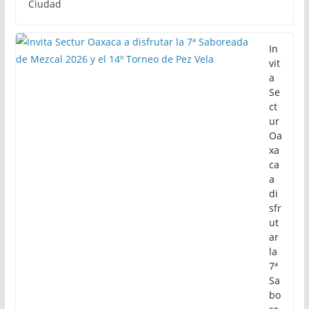
Ciudad
In
vit
a
Se
ct
ur
Oa
xa
ca
a
di
sfr
ut
ar
la
7ª
Sa
bo