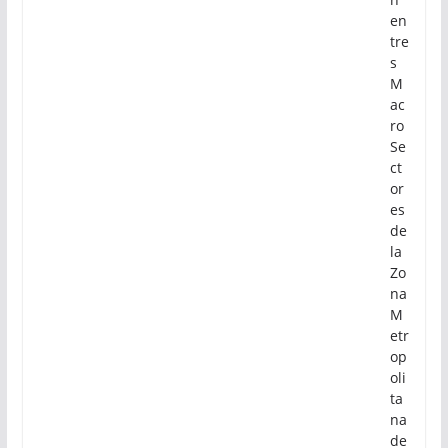
en
tre
s
M
ac
ro
Se
ct
or
es
de
la
Zo
na
M
etr
op
oli
ta
na
de