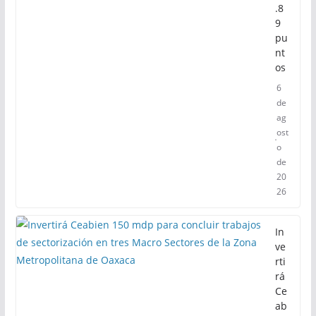
.8
9
pu
nt
os
6
de
ag
ost
o
de
20
26
In
ve
rti
rá
Ce
ab