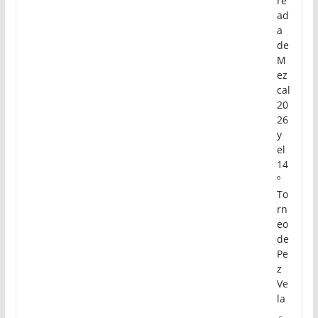
re
ad
a
de
M
ez
cal
20
26
y
el
14
º
To
rn
eo
de
Pe
z
Ve
la