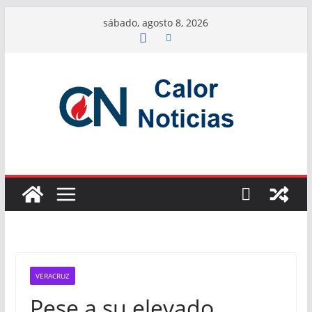
Saltar
sábado, agosto 8, 2026
al
contenido
VERACRUZ
Pese a su elevado