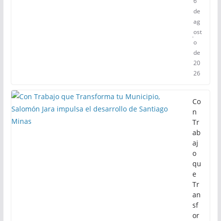
6
de
ag
ost
o
de
20
26
Co
n
Tr
ab
aj
o
qu
e
Tr
an
sf
or