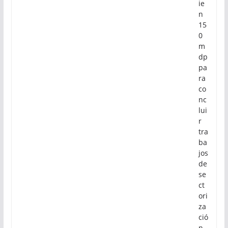
ie
n
15
0
m
dp
pa
ra
co
nc
lui
r
tra
ba
jos
de
se
ct
ori
za
ció
n