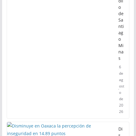
oll
o
de
Sa
nti
ag
o
Mi
na
s
6
de
ag
ost
o
de
20
26
Di
s