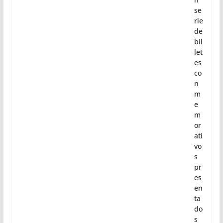
se
rie
de
bil
let
es
co
n
m
e
m
or
ati
vo
s
pr
es
en
ta
do
s