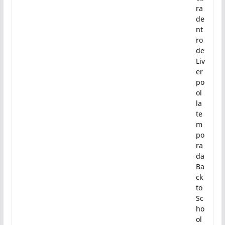
ra
de
nt
ro
de
Liv
er
po
ol
la
te
m
po
ra
da
Ba
ck
to
Sc
ho
ol