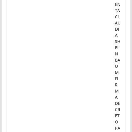
EN
TA
CL
AU
DI
A
SH
EI
N
BA
U
M
FI
R
M
A
DE
CR
ET
O
PA