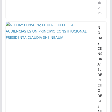
de
20
26
N
O
HA
Y
CE
NS
UR
A;
EL
DE
RE
CH
O
DE
LA
S
AU