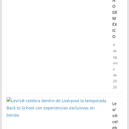
N
O
DE
M
ÉX
IC
O
4
de
ag
ost
o
de
20
26
Le
vi’
s®
cel
eb