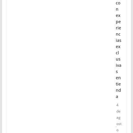
co
n
ex
pe
rie
nc
ias
ex
cl
us
iva
s
en
tie
nd
a
4
de
ag
ost
o