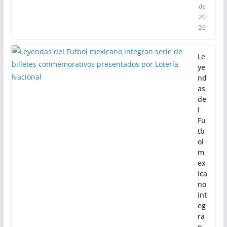
de
20
26
Le
ye
nd
as
de
l
Fu
tb
ol
m
ex
ica
no
int
eg
ra
n