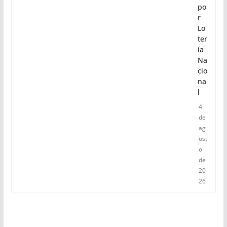
po
r
Lo
ter
ía
Na
cio
na
l
4
de
ag
ost
o
de
20
26