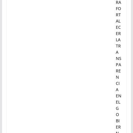
RA
FO
RT
AL
EC
ER
LA
TR
A
NS
PA
RE
N
CI
A
EN
EL
G
O
BI
ER