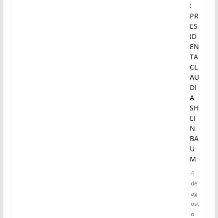
:
PR
ES
ID
EN
TA
CL
AU
DI
A
SH
EI
N
BA
U
M
4
de
ag
ost
o