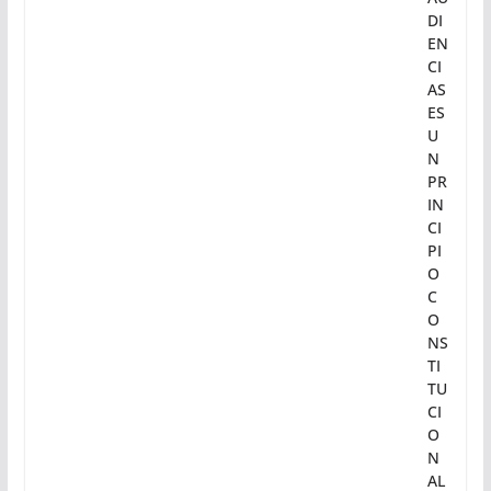
DI
EN
CI
AS
ES
U
N
PR
IN
CI
PI
O
C
O
NS
TI
TU
CI
O
N
AL