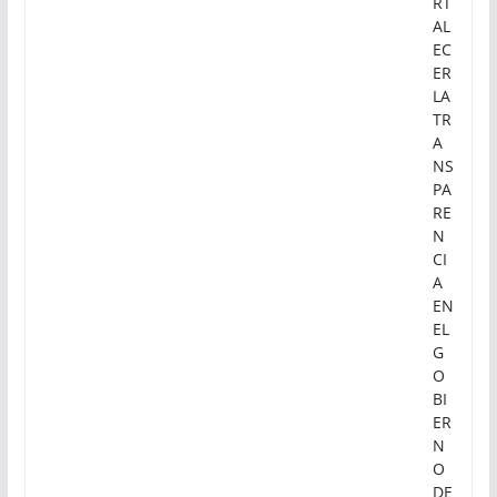
RT
AL
EC
ER
LA
TR
A
NS
PA
RE
N
CI
A
EN
EL
G
O
BI
ER
N
O
DE