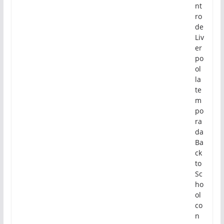
nt
ro
de
Liv
er
po
ol
la
te
m
po
ra
da
Ba
ck
to
Sc
ho
ol
co
n