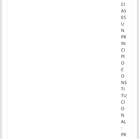
CI
AS
ES
U
N
PR
IN
CI
PI
O
C
O
NS
TI
TU
CI
O
N
AL
:
PR