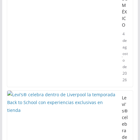
M
ÉX
IC
O
4
de
ag
ost
o
de
20
26
Le
vi’
s®
cel
eb
ra
de