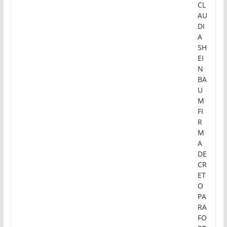
CL
AU
DI
A
SH
EI
N
BA
U
M
FI
R
M
A
DE
CR
ET
O
PA
RA
FO