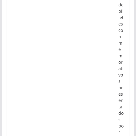
de
bil
let
es
co
n
m
e
m
or
ati
vo
s
pr
es
en
ta
do
s
po
r