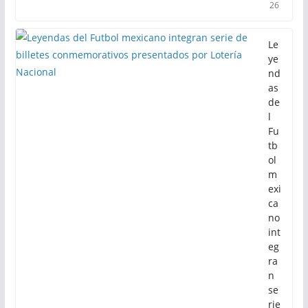
26
Le
ye
nd
as
de
l
Fu
tb
ol
m
exi
ca
no
int
eg
ra
n
se
rie