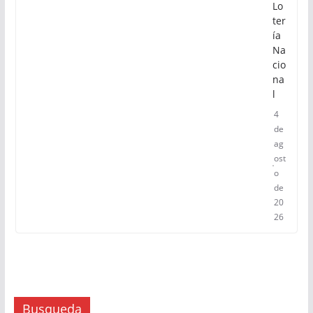
Lo
ter
ía
Na
cio
na
l
4
de
ag
ost
o
de
20
26
Busqueda