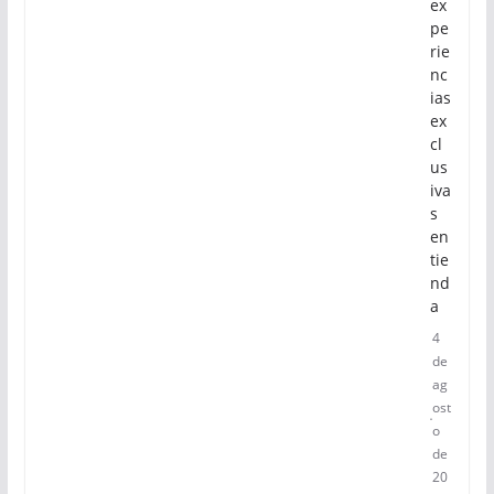
ex
pe
rie
nc
ias
ex
cl
us
iva
s
en
tie
nd
a
4
de
ag
ost
o
de
20