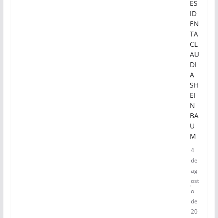
ES
ID
EN
TA
CL
AU
DI
A
SH
EI
N
BA
U
M
4
de
ag
ost
o
de
20