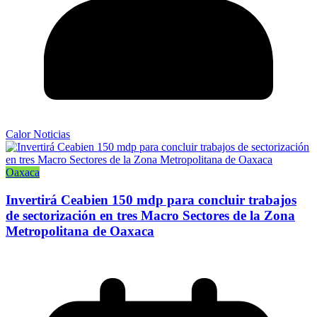
Calor Noticias
Oaxaca
Invertirá Ceabien 150 mdp para concluir trabajos
de sectorización en tres Macro Sectores de la Zona
Metropolitana de Oaxaca