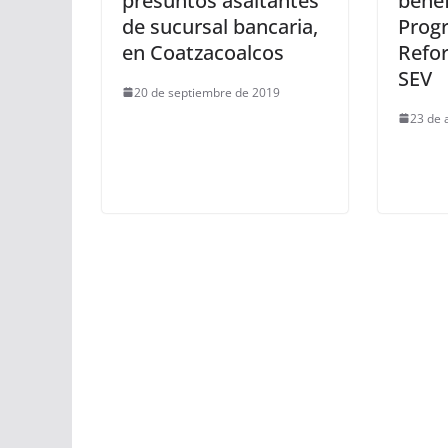
presuntos asaltantes
benef
de sucursal bancaria,
Prog
en Coatzacoalcos
Refo
SEV
20 de septiembre de 2019
23 de 