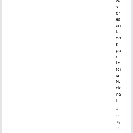
vo
s
pr
es
en
ta
do
s
po
r
Lo
ter
ía
Na
cio
na
l
4
de
ag
ost