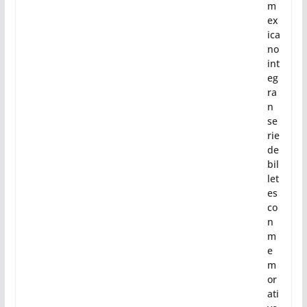
m
ex
ica
no
int
eg
ra
n
se
rie
de
bil
let
es
co
n
m
e
m
or
ati