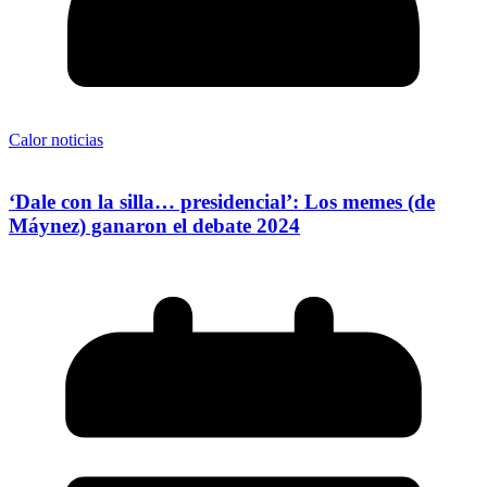
Calor noticias
‘Dale con la silla… presidencial’: Los memes (de
Máynez) ganaron el debate 2024