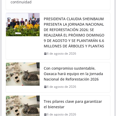
VERACRUZ
6 de agosto de 2026
Calor Noticias
● El cuerpo B, sentido Veracruz–Xalapa, operará
temporalmente en doble sentido para agilizar la
circulación. ● La apertura provisional permitirá dar
continuidad
PRESIDENTA CLAUDIA SHEINBAUM
PRESENTA LA JORNADA NACIONAL
DE REFORESTACIÓN 2026; SE
REALIZARÁ EL PRÓXIMO DOMINGO
9 DE AGOSTO Y SE PLANTARÁN 6.6
MILLONES DE ÁRBOLES Y PLANTAS
6 de agosto de 2026
Con compromiso sustentable,
Oaxaca hará equipo en la Jornada