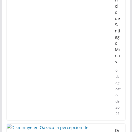
a
im
pu
lsa
el
de
sa
rr
oll
o
de
Sa
nti
ag
o
Mi
na
s
6
de
ag