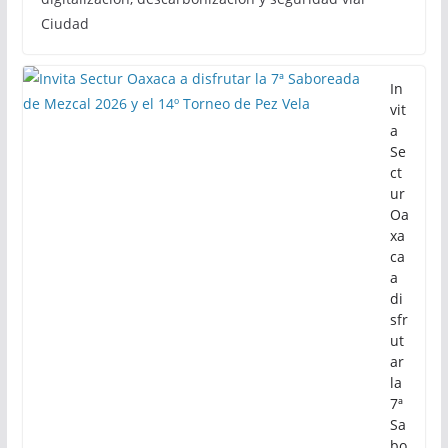
Semovi
6 de agosto de 2026
Calor Noticias
• Se presentaron los avances alcanzados mediante el
proyecto TranSIT en materia de inclusión,
digitalización, descarbonización y seguridad vial
Ciudad
In
vit
a
Se
ct
ur
Oa
xa
ca
a