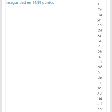
ost
o
de
20
26
Di
s
mi
nu
ye
en
Oa
xa
ca
la
pe
rc
ep
ció
n