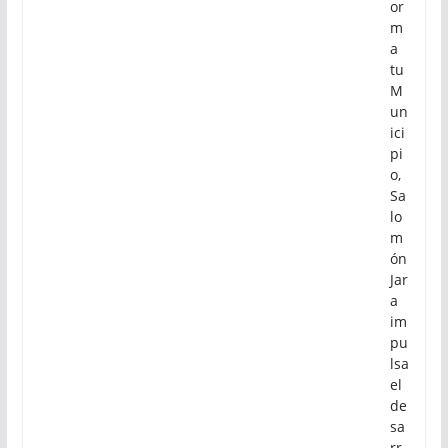
aj
o
qu
e
Tr
an
sf
or
m
a
tu
M
un
ici
pi
o,
Sa
lo
m
ón
Jar