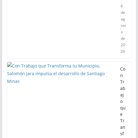
rn
eo
de
Pe
z
Ve
la
6
de
ag
ost
o
de
20
26
Co
n
Tr
ab