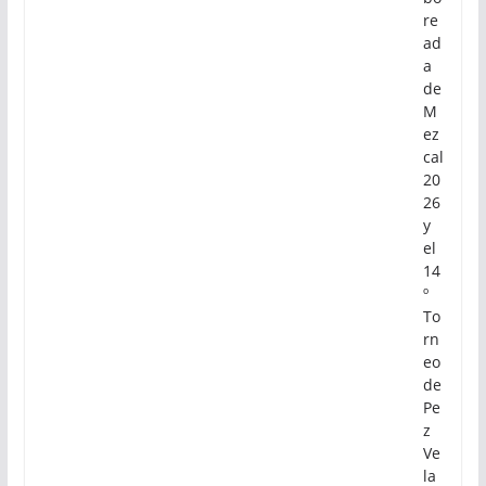
di
sfr
ut
ar
la
7ª
Sa
bo
re
ad
a
de
M
ez
cal
20
26
y
el
14
º
To