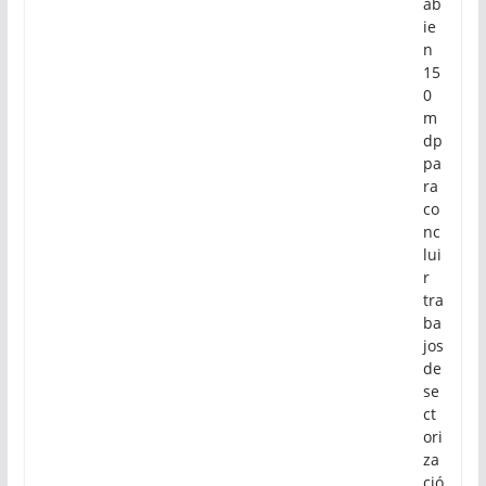
In
ve
rti
rá
Ce
ab
ie
n
15
0
m
dp
pa
ra
co
nc
lui
r
tra