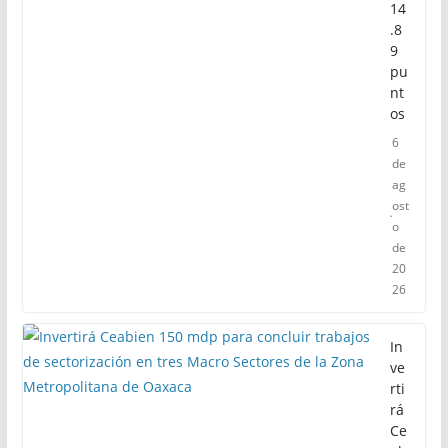
de
in
se
gu
rid
ad
en
14
.8
9
pu
nt
os
6
de
ag
ost
o
de
20
26