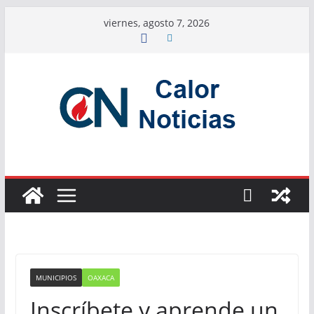
Saltar
viernes, agosto 7, 2026
al
contenido
MUNICIPIOS
OAXACA
Inscríbete y aprende un