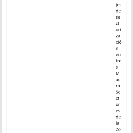
jos
de
se
ct
ori
za
ció
n
en
tre
s
M
ac
ro
Se
ct
or
es
de
la
Zo