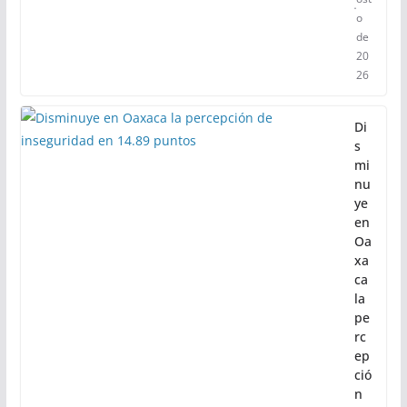
o
de
20
26
Di
s
mi
nu
ye
en
Oa
xa
ca
la
pe
rc
ep
ció
n