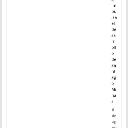
im
pu
lsa
el
de
sa
rr
oll
o
de
Sa
nti
ag
o
Mi
na
s
6
de
ag
ost