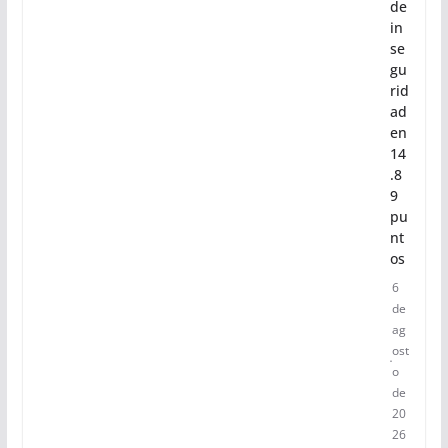
de
in
se
gu
rid
ad
en
14
.8
9
pu
nt
os
6
de
ag
ost
o
de
20
26