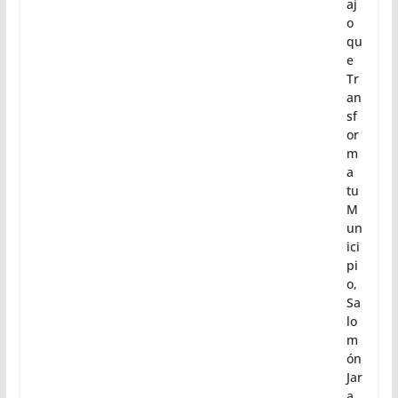
aj
o
qu
e
Tr
an
sf
or
m
a
tu
M
un
ici
pi
o,
Sa
lo
m
ón
Jar
a