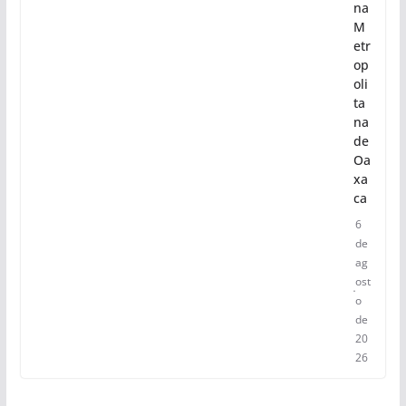
na
M
etr
op
oli
ta
na
de
Oa
xa
ca
6
de
ag
ost
o
de
20
26