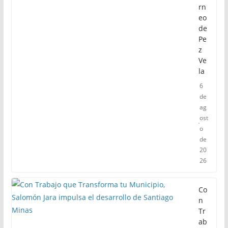
rn
eo
de
Pe
z
Ve
la
6
de
ag
ost
o
de
20
26
Co
n
Tr
ab