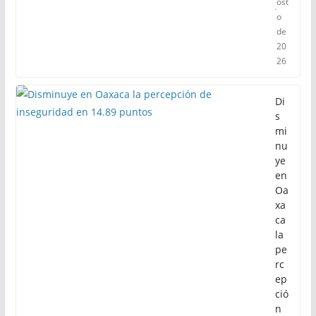
ost
o
de
20
26
Di
s
mi
nu
ye
en
Oa
xa
ca
la
pe
rc
ep
ció
n