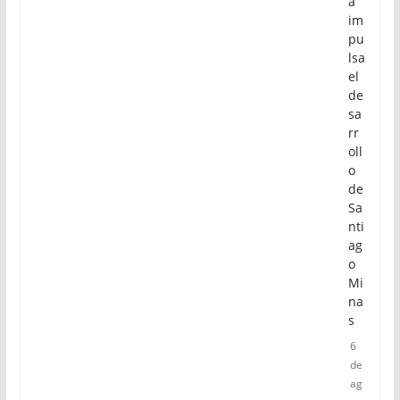
a
im
pu
lsa
el
de
sa
rr
oll
o
de
Sa
nti
ag
o
Mi
na
s
6
de
ag