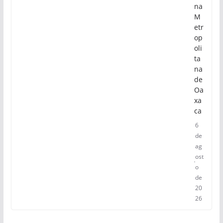
na
M
etr
op
oli
ta
na
de
Oa
xa
ca
6
de
ag
ost
o
de
20
26