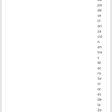
jos
de
se
ct
ori
za
ció
n
en
tre
s
M
ac
ro
Se
ct
or
es
de
la
Zo