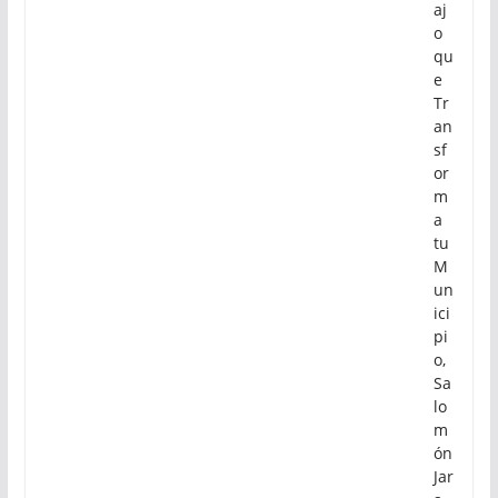
aj
o
qu
e
Tr
an
sf
or
m
a
tu
M
un
ici
pi
o,
Sa
lo
m
ón
Jar