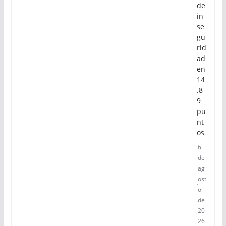
de
in
se
gu
rid
ad
en
14
.8
9
pu
nt
os
6
de
ag
ost
o
de
20
26