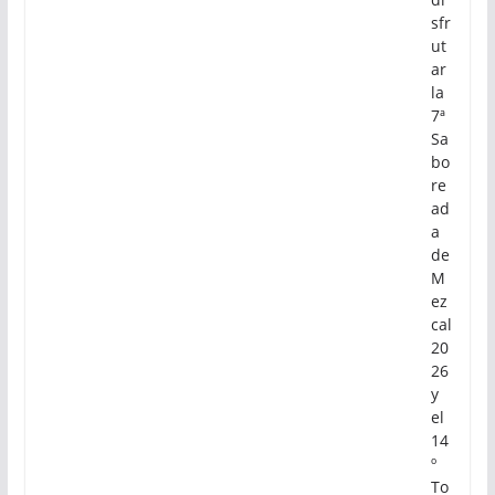
sfr
ut
ar
la
7ª
Sa
bo
re
ad
a
de
M
ez
cal
20
26
y
el
14
º
To