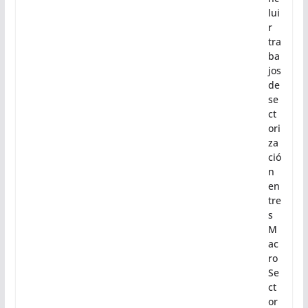
lui
r
tra
ba
jos
de
se
ct
ori
za
ció
n
en
tre
s
M
ac
ro
Se
ct
or