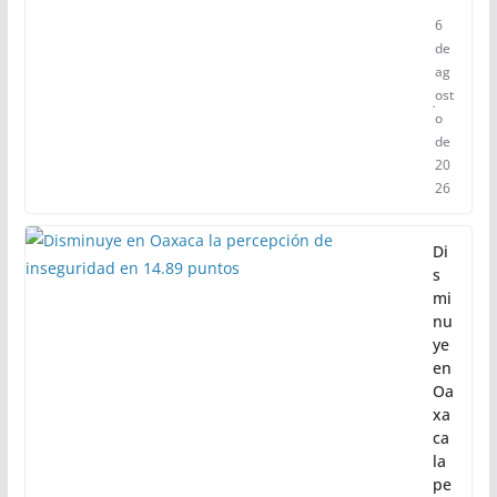
6
de
ag
ost
o
de
20
26
Di
s
mi
nu
ye
en
Oa
xa
ca
la
pe