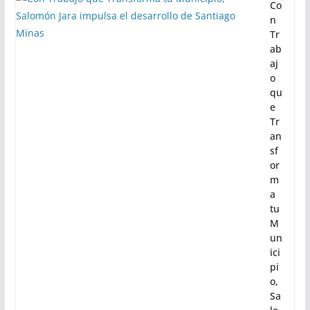
Co
n
Tr
ab
aj
o
qu
e
Tr
an
sf
or
m
a
tu
M
un
ici
pi
o,
Sa