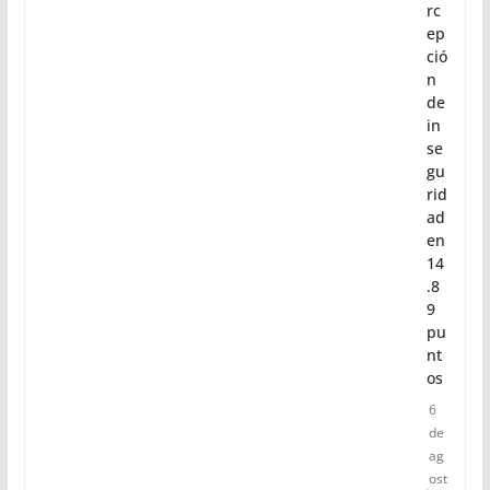
rc
ep
ció
n
de
in
se
gu
rid
ad
en
14
.8
9
pu
nt
os
6
de
ag
ost