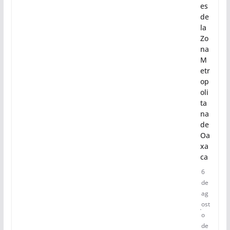
es
de
la
Zo
na
M
etr
op
oli
ta
na
de
Oa
xa
ca
6
de
ag
ost
o
de