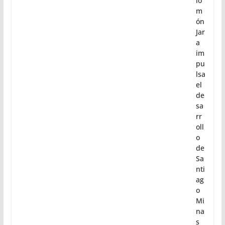
lo
m
ón
Jar
a
im
pu
lsa
el
de
sa
rr
oll
o
de
Sa
nti
ag
o
Mi
na
s