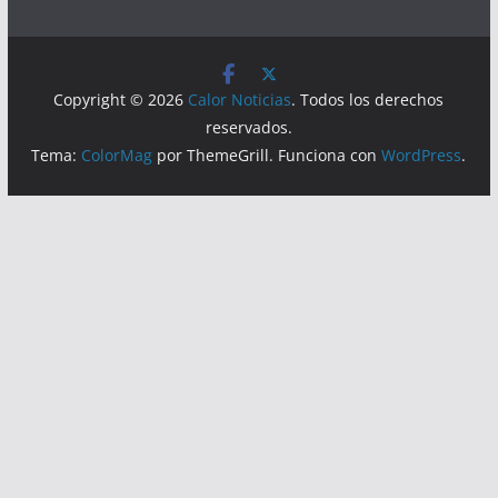
Visitas
Lecturas hoy:
3033
Hoy:
1512
Copyright © 2026
Calor Noticias
. Todos los derechos
reservados.
Tema:
ColorMag
por ThemeGrill. Funciona con
WordPress
.