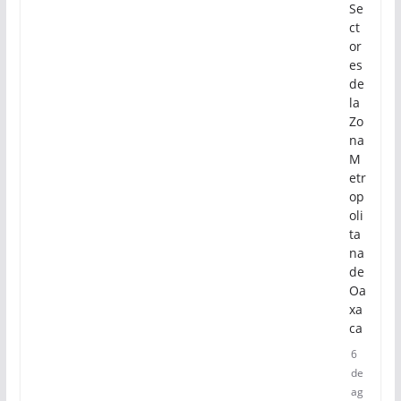
Se
ct
or
es
de
la
Zo
na
M
etr
op
oli
ta
na
de
Oa
xa
ca
6
de
ag