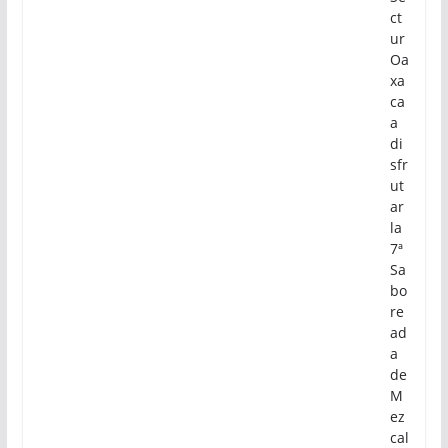
ct
ur
Oa
xa
ca
a
di
sfr
ut
ar
la
7ª
Sa
bo
re
ad
a
de
M
ez
cal