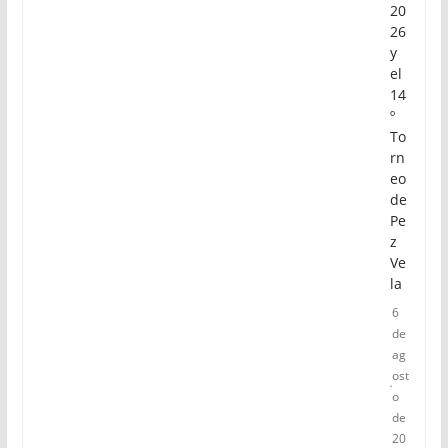
20
26
y
el
14
º
To
rn
eo
de
Pe
z
Ve
la
6
de
ag
ost
o
de
20