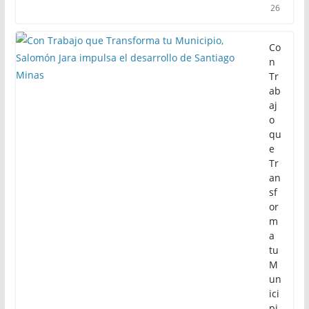
26
Co
n
Tr
ab
aj
o
qu
e
Tr
an
sf
or
m
a
tu
M
un
ici
pi