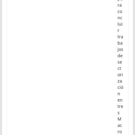
ra
co
nc
lui
r
tra
ba
jos
de
se
ct
ori
za
ció
n
en
tre
s
M
ac
ro