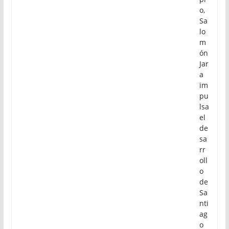
o,
Sa
lo
m
ón
Jar
a
im
pu
lsa
el
de
sa
rr
oll
o
de
Sa
nti
ag
o