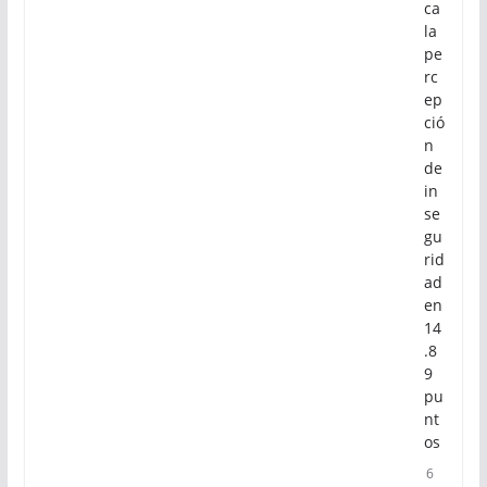
ca
la
pe
rc
ep
ció
n
de
in
se
gu
rid
ad
en
14
.8
9
pu
nt
os
6