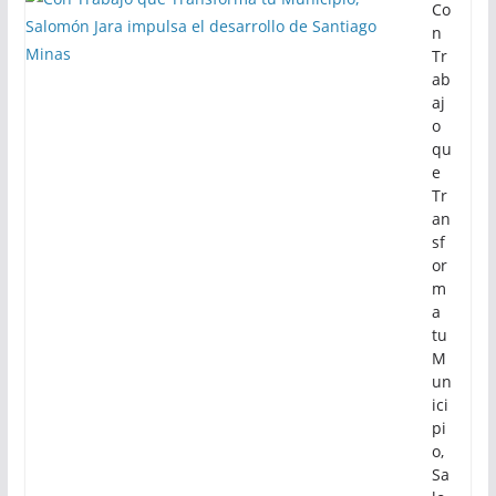
Co
n
Tr
ab
aj
o
qu
e
Tr
an
sf
or
m
a
tu
M
un
ici
pi
o,
Sa