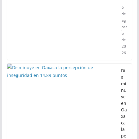
6
de
ag
ost
o
de
20
26
Di
s
mi
nu
ye
en
Oa
xa
ca
la
pe