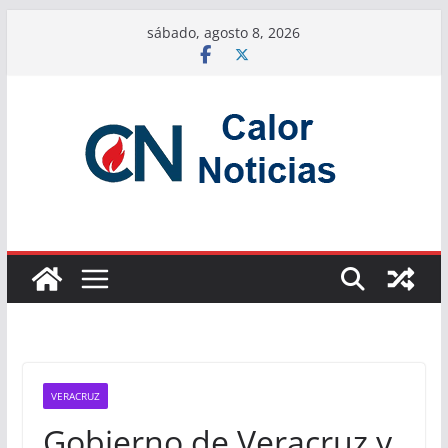
Saltar
sábado, agosto 8, 2026
al
contenido
VERACRUZ
Gobierno de Veracruz y