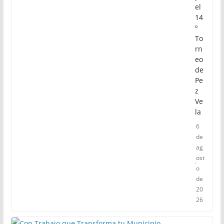
el
14
º
To
rn
eo
de
Pe
z
Ve
la
6
de
ag
ost
o
de
20
26