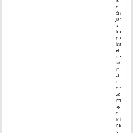
lo
m
ón
Jar
a
im
pu
lsa
el
de
sa
rr
oll
o
de
Sa
nti
ag
o
Mi
na
s