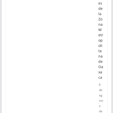
es
de
la
Zo
na
M
etr
op
oli
ta
na
de
Oa
xa
ca
6
de
ag
ost
o
de