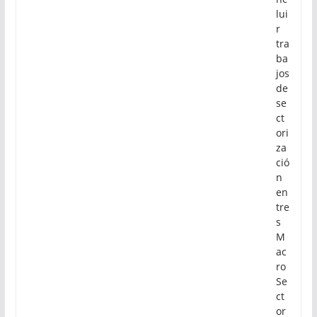
lui
r
tra
ba
jos
de
se
ct
ori
za
ció
n
en
tre
s
M
ac
ro
Se
ct
or