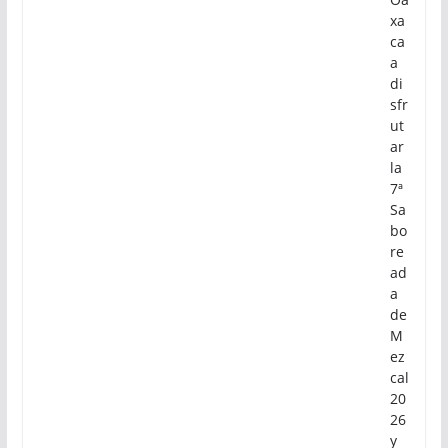
xa
ca
a
di
sfr
ut
ar
la
7ª
Sa
bo
re
ad
a
de
M
ez
cal
20
26
y