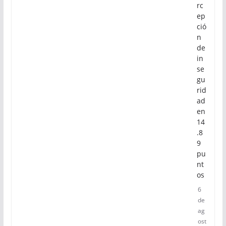
rc
ep
ció
n
de
in
se
gu
rid
ad
en
14
.8
9
pu
nt
os
6
de
ag
ost