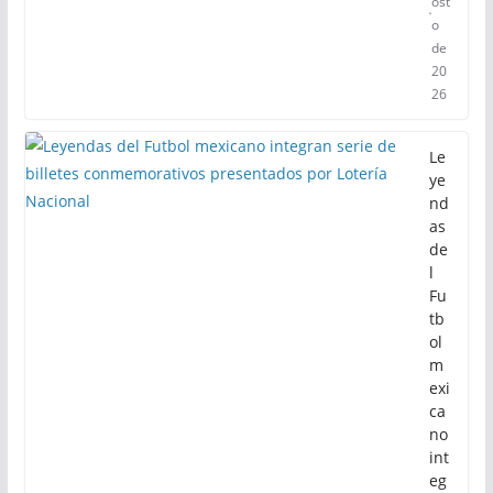
ost
o
de
20
26
Le
ye
nd
as
de
l
Fu
tb
ol
m
exi
ca
no
int
eg