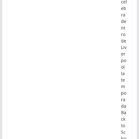
cel
eb
ra
de
nt
ro
de
Liv
er
po
ol
la
te
m
po
ra
da
Ba
ck
to
Sc
ho