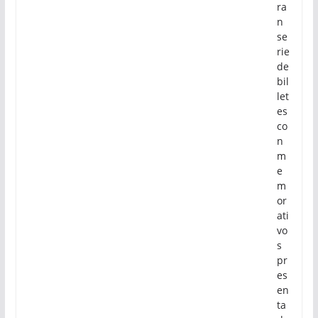
ra
n
se
rie
de
bil
let
es
co
n
m
e
m
or
ati
vo
s
pr
es
en
ta