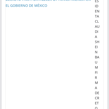
ES
ID
EN
TA
CL
AU
DI
A
SH
EI
N
BA
U
M
FI
R
M
A
DE
CR
ET
O