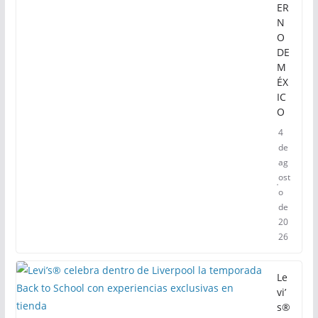
ER
N
O
DE
M
ÉX
IC
O
4
de
ag
ost
o
de
20
26
Le
vi’
s®