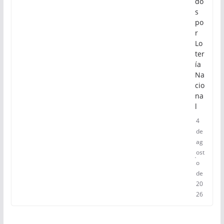
do
s
po
r
Lo
ter
ía
Na
cio
na
l
4
de
ag
ost
o
de
20
26