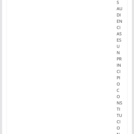
S
AU
DI
EN
CI
AS
ES
U
N
PR
IN
CI
PI
O
C
O
NS
TI
TU
CI
O