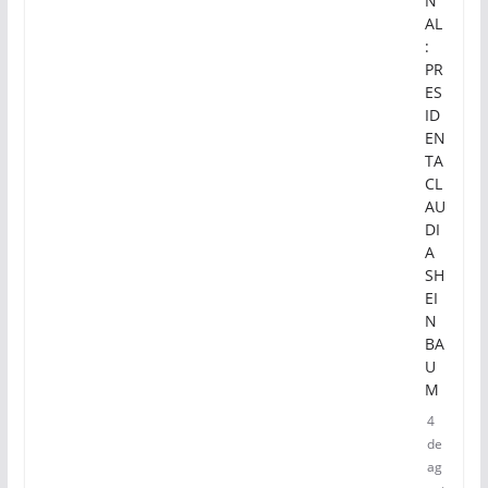
N
AL
:
PR
ES
ID
EN
TA
CL
AU
DI
A
SH
EI
N
BA
U
M
4
de
ag