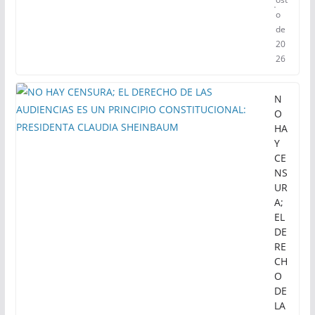
o
de
20
26
N
O
HA
Y
CE
NS
UR
A;
EL
DE
RE
CH
O
DE
LA