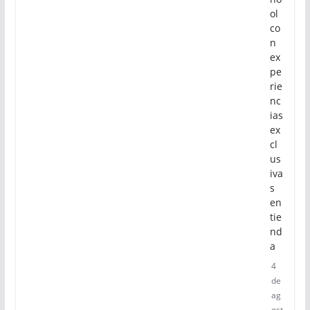
ol
co
n
ex
pe
rie
nc
ias
ex
cl
us
iva
s
en
tie
nd
a
4
de
ag
ost