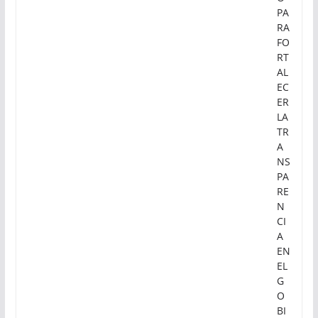
PA
RA
FO
RT
AL
EC
ER
LA
TR
A
NS
PA
RE
N
CI
A
EN
EL
G
O
BI