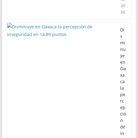
20
26
Di
s
mi
nu
ye
en
Oa
xa
ca
la
pe
rc
ep
ció
n
de
in