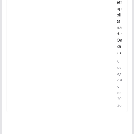
etr
op
oli
ta
na
de
Oa
xa
ca
6
de
ag
ost
o
de
20
26