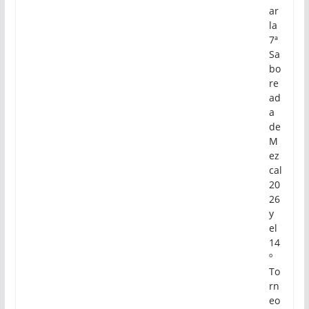
ar
la
7ª
Sa
bo
re
ad
a
de
M
ez
cal
20
26
y
el
14
º
To
rn
eo