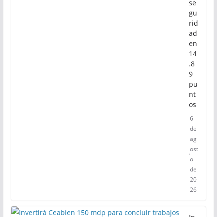
se
gu
rid
ad
en
14
.8
9
pu
nt
os
6
de
ag
ost
o
de
20
26