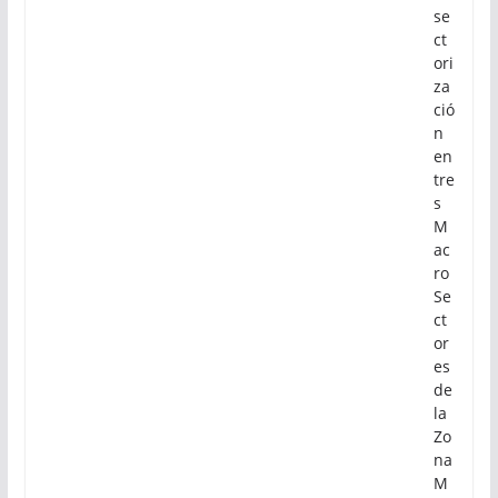
se
ct
ori
za
ció
n
en
tre
s
M
ac
ro
Se
ct
or
es
de
la
Zo
na
M