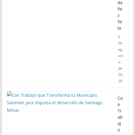
de
Pe
z
Ve
la
6
de
ag
ost
o
de
20
26
Co
n
Tr
ab
aj
o