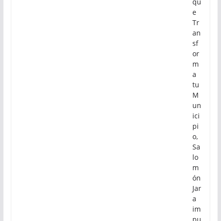
qu
e
Tr
an
sf
or
m
a
tu
M
un
ici
pi
o,
Sa
lo
m
ón
Jar
a
im
pu